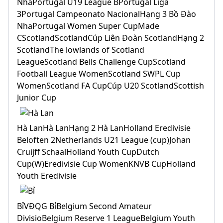
NhaPortugal U19 League BPortugal Liga
3Portugal Campeonato NacionalHạng 3 Bồ Đào
NhaPortugal Women Super CupMade
CScotlandScotlandCúp Liên Đoàn ScotlandHạng 2
ScotlandThe lowlands of Scotland
LeagueScotland Bells Challenge CupScotland
Football League WomenScotland SWPL Cup
WomenScotland FA CupCúp U20 ScotlandScottish
Junior Cup
Hà LanHà LanHạng 2 Hà LanHolland Eredivisie
Beloften 2Netherlands U21 League (cup)Johan
Cruijff SchaalHolland Youth CupDutch
Cup(W)Eredivisie Cup WomenKNVB CupHolland
Youth Eredivisie
BỉVĐQG BỉBelgium Second Amateur
DivisioBelgium Reserve 1 LeagueBelgium Youth