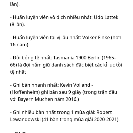
lần).
- Huấn luyện viên vô địch nhiều nhất: Udo Lattek
(8 lần).
- Huấn luyện viên tại vị lâu nhất: Volker Finke (hơn
16 năm).
- Đội bóng tệ nhất: Tasmania 1900 Berlin (1965–
66) là đội nắm giữ danh sách đặc biệt các kỉ lục tồi
tệ nhất
- Ghi bàn nhanh nhất: Kevin Volland -
(Hoffenheim) ghi bàn sau 9 giây (trong trận đấu
với Bayern Muchen năm 2016.)
- Ghi nhiều bàn nhất trong 1 mùa giải: Robert
Lewandowski (41 bàn trong mùa giải 2020-2021).