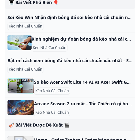
🎹 Bài Viết Phổ Biến 🎈
Soi Kèo Win Nhận định bóng đá soi kèo nhà cái chuẩn nhất
Kèo Nhà Cái Chuẩn
Kinh nghiệm dự đoán bóng đá kèo nhà cái chính xác nhất Nếu bạn là người chơi mới, chưa có nhiều kinh nghiệm dự đoán bóng đá kèo nhà cái thì nhất định đừng bỏ lỡ những thông tin hữu ích dưới đây. Kinh nghiệm dự đoán bóng đá kèo nhà cái chính xác nhất Đã đăng trên 09/13/202409/13/2024bởi Kèo SoiNếu bạn là người chơi mới, chưa có nhiều kinh nghiệm dự đoán bóng đá kèo nhà cái thì nhất định đừng bỏ lỡ những thông tin hữu ích dưới đây nhé.
Kèo Nhà Cái Chuẩn
Bật mí cách xem bóng đá kèo nhà cái chuẩn xác nhất - Sieukeo Việc trang bị nhiều kiến thức, kinh nghiệm và cách thức, phương pháp cá độ là rất cần thiết cũng như xem bóng đá kèo nhà cái để nhanh thắng lớn
Kèo Nhà Cái Chuẩn
So kèo Acer Swift Lite 14 AI vs Acer Swift Go 14 AI Acer Swift Lite 14 AI và Acer Swift Go 14 AI cùng sở hữu hiệu năng xứng tầm giá, đem tới cho người dùng những yếu tố thực dụng đáng giá khi sử dụng hàng ngày. Wolffe TrầnNgày đăng: 24/10/2024-Cập nhật: 24/10/2024 Acer Swift Lite 14 AI và Acer Swift Go 14 AI chính là 2 cái tên mà mình sẽ đặt lên bàn cân so sánh trong bài viết này.
Kèo Nhà Cái Chuẩn
Arcane Season 2 ra mắt - Tốc Chiến có gì hot? Cùng với sự ra mắt của Arcane Season 2, bản cập nhật 5.3C của Tốc Chiến cũng mang đến cho game thủ hàng loạt nội dung mới cực kỳ hấp dẫn. Husky Fly AwayNgày đăng: 23/10/2024-Cập nhật: 16/01/2025 Cùng với sự ra mắt của Arcane Season 2, bản cập nhật 5.3C của Tốc Chiến cũng mang đến cho game thủ hàng loạt nội dung mới cực kỳ hấp dẫn. Không chỉ được đi sâu hơn vào cốt truyện của thế giới Runeterra, mà người hâm mộ còn được tận hưởng nhiều nội dung thú vị khác, từ tướng cho đến các sự kiện mang đậm phong cách Arcane.
Kèo Nhà Cái Chuẩn
🎻 Bài Viết Được Đề Xuất 🎬
Home - Order Taobao ! Order hàng trung quốc nhanh chóng Dịch vụ vận chuyển hàng Trung Quốc Nhanh chóng OrderTaoBao cung cấp dịch vụ vận chuyển hàng Trung Quốc nhanh chóng, tiện lợi Đặt hàng ngay # Thời gian nhận hàng chỉ từ 7 ngày Dịch vụ giao hàng tại Order Taobao có thời gian trong vòng 7-14 ngày Đặt hàng ngay # Dịch vụ chăm sóc khách hàng Tận tâm Chúng tôi luôn lắng nghe và giải đáp mọi thắc mắc của khách hàng