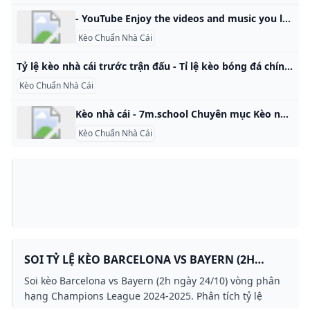
- YouTube Enjoy the videos and music you love, upload original content, and share it all with friends, family, and the world on YouTube.
Kèo Chuẩn Nhà Cái
Tỷ lệ kèo nhà cái trước trận đấu - Tỉ lệ kèo bóng đá chính xác Để xem được tỷ lệ kèo nhà cái đầy đủ và chuẩn xác nhất, bạn chỉ cần truy cập vào Xoilac TV cập nhật kèo bóng đá cho toàn bộ các giải đấu. Xôi Lạc TV hiện tại chính là một địa điểm truy cập mỗi ngày của những cao thủ cá cược bóng đá. Khi chúng tôi cập nhật kèo nhà cái cực kỳ đầy đủ cho mọi người tham khảo.
Kèo Chuẩn Nhà Cái
Kèo nhà cái - 7m.school Chuyên mục Kèo nhà cái tại 7MCN cung cấp tỷ lệ kèo chuẩn xác và uy tín từ các nhà cái hàng đầu. 7m cập nhật liên tục để đảm bảo bạn có thông tin kèo nhà cái mới nhất cho mọi trận đấu, từ các giải lớn đến các giải nhỏ. Độ chính xác và sự minh bạch luôn được đặt lên hàng đầu, giúp bạn đưa ra quyết định sáng suốt.
Kèo Chuẩn Nhà Cái
SOI TỶ LỆ KÈO BARCELONA VS BAYERN (2H
NGÀY 24/10) CHAMPIONS LEAGUE 2024-2025
Soi kèo Barcelona vs Bayern (2h ngày 24/10) vòng phân
hạng Champions League 2024-2025. Phân tích tỷ lệ