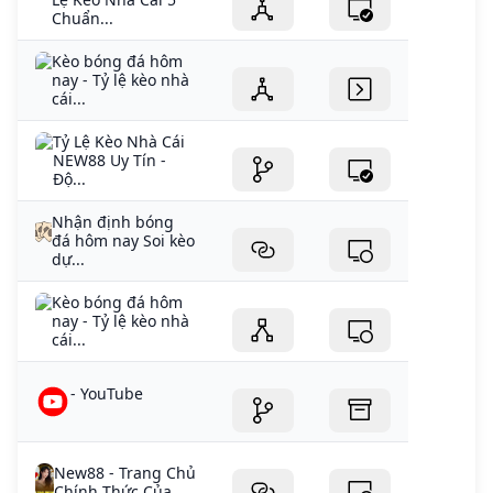
Chuẩn...
Kèo bóng đá hôm
nay - Tỷ lệ kèo nhà
cái...
Tỷ Lệ Kèo Nhà Cái
NEW88 Uy Tín -
Độ...
Nhận định bóng
đá hôm nay Soi kèo
dự...
Kèo bóng đá hôm
nay - Tỷ lệ kèo nhà
cái...
- YouTube
New88 - Trang Chủ
Chính Thức Của...