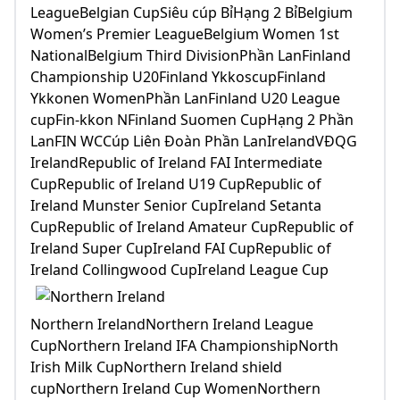
LeagueBelgian CupSiêu cúp BỉHạng 2 BỉBelgium
Women’s Premier LeagueBelgium Women 1st
NationalBelgium Third DivisionPhần LanFinland
Championship U20Finland YkkoscupFinland
Ykkonen WomenPhần LanFinland U20 League
cupFin-kkon NFinland Suomen CupHạng 2 Phần
LanFIN WCCúp Liên Đoàn Phần LanIrelandVĐQG
IrelandRepublic of Ireland FAI Intermediate
CupRepublic of Ireland U19 CupRepublic of
Ireland Munster Senior CupIreland Setanta
CupRepublic of Ireland Amateur CupRepublic of
Ireland Super CupIreland FAI CupRepublic of
Ireland Collingwood CupIreland League Cup
Northern IrelandNorthern Ireland League
CupNorthern Ireland IFA ChampionshipNorth
Irish Milk CupNorthern Ireland shield
cupNorthern Ireland Cup WomenNorthern