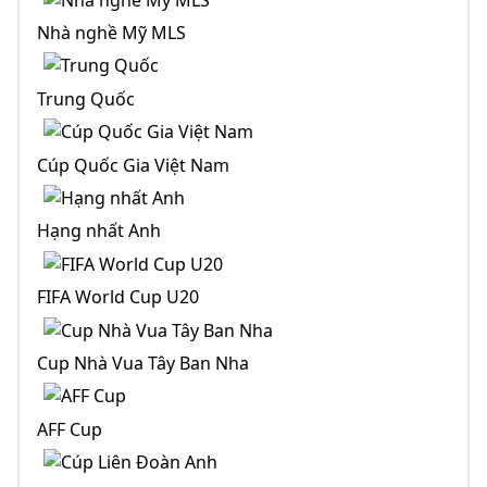
Nhà nghề Mỹ MLS
Trung Quốc
Cúp Quốc Gia Việt Nam
Hạng nhất Anh
FIFA World Cup U20
Cup Nhà Vua Tây Ban Nha
AFF Cup