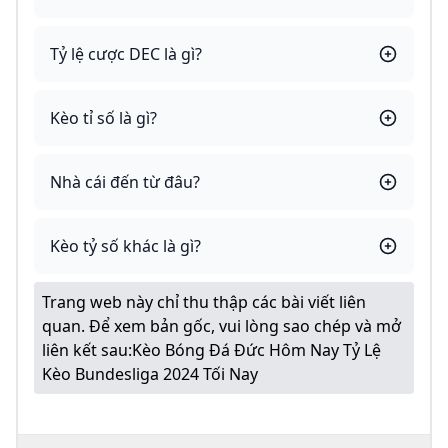
Tỷ lệ cược DEC là gì?
Kèo tỉ số là gì?
Nhà cái đến từ đâu?
Kèo tỷ số khác là gì?
Trang web này chỉ thu thập các bài viết liên
quan. Để xem bản gốc, vui lòng sao chép và mở
liên kết sau:
Kèo Bóng Đá Đức Hôm Nay Tỷ Lệ
Kèo Bundesliga 2024 Tối Nay