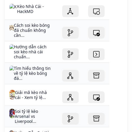
Kèo Nhà Cái -
HackMD
Cách soi kèo bóng
đá chuẩn không
cần...
Hướng dẫn cách
soi kèo nhà cái
chuẩn...
Tìm hiểu thông tin
về tỷ lệ kèo bóng
đá...
Giải mã kèo nhà
cái - Xem tỷ lệ...
Soi tỷ lệ kèo
Arsenal vs
Liverpool...