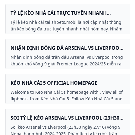
cược trận Barcelona vs Bayern chính xác nhất trên Báo
Giao thông.
TỶ LỆ KÈO NHÀ CÁI TRỰC TUYẾN NHANH
CHUẨN XÁC NHẤT
Tỷ lệ kèo nhà cái tại shbets.mobi là nơi cập nhật thông
tin kèo bóng đá trực tuyến nhanh nhất hôm nay. Nhằm
cung cấp phục vụ cho người chơi thông tin kèo nhà cái
chuẩn xác nhất. Cùng Shbet tìm hiểu một vài thông tin
NHẬN ĐỊNH BÓNG ĐÁ ARSENAL VS LIVERPOOL
cụ thể dưới đây để biết thêm chi tiết nhé. Tỷ lệ kèo nhà
23H30 NGÀY 27/10: KÉO SẬP LONDON -
cái là gì? Tỷ lệ kèo nhà ..
Nhận định bóng đá trận đấu Arsenal vs Liverpool trong
BONGDAPLUS.VN
khuôn khổ Vòng 9 giải Premier League 2024/25 diễn ra
vào lúc 23h30 ngày 27/10. Bongdaplus phân tích thông
tin lực lượng đội hình dự kiến soi kèo nhà cái dự đoán tỉ
KÈO NHÀ CÁI 5 OFFICIAL HOMEPAGE
số.
Welcome to Kèo Nhà Cái 5s homepage with . View all of
flipbooks from Kèo Nhà Cái 5. Follow Kèo Nhà Cái 5 and
get Kèo Nhà Cái 5s latest update. Share or Embed Kèo
Nhà Cái 5s homepage on everywhere.
SOI TỶ LỆ KÈO ARSENAL VS LIVERPOOL (23H30
NGÀY 27/10) NGOẠI HẠNG ANH 2024-2025
Soi kèo Arsenal vs Liverpool (23h30 ngày 27/10) vòng 9
Ngoại hạng Anh 2024-2025. Phân tích tỷ lệ cược trận