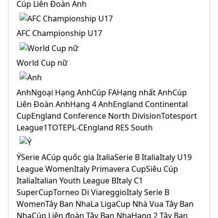
Cúp Liên Đoàn Anh
AFC Championship U17
World Cup nữ
AnhNgoại Hạng AnhCúp FAHạng nhất AnhCúp
Liên Đoàn AnhHạng 4 AnhEngland Continental
CupEngland Conference North DivisionTotesport
League1TOTEPL-CEngland RES South
ÝSerie ACúp quốc gia ItaliaSerie B ItaliaItaly U19
League WomenItaly Primavera CupSiêu Cúp
ItaliaItalian Youth League BItaly C1
SuperCupTorneo Di ViareggioItaly Serie B
WomenTây Ban NhaLa LigaCup Nhà Vua Tây Ban
NhaCúp Liên đoàn Tây Ban NhaHạng 2 Tây Ban