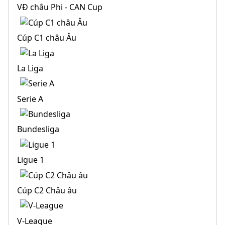
VĐ châu Phi - CAN Cup
Cúp C1 châu Âu
La Liga
Serie A
Bundesliga
Ligue 1
Cúp C2 Châu âu
V-League