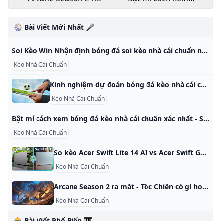
mắt - Tốc Chiến có gì
bóng đá kèo nhà cái
hot?
chuẩn xác nhất -
🎡 Bài Viết Mới Nhất 🎤
Sieukeo
Soi Kèo Win Nhận định bóng đá soi kèo nhà cái chuẩn nhất
Kèo Nhà Cái Chuẩn
Kinh nghiệm dự đoán bóng đá kèo nhà cái chính xác nhất Nếu bạn là người chơi mới, chưa có nhiều kinh nghiệm dự đoán bóng đá kèo nhà cái thì nhất định đừng bỏ lỡ những thông tin hữu ích dưới đây. Kinh nghiệm dự đoán bóng đá kèo nhà cái chính xác nhất Đã đăng trên 09/13/202409/13/2024bởi Kèo SoiNếu bạn là người chơi mới, chưa có nhiều kinh nghiệm dự đoán bóng đá kèo nhà cái thì nhất định đừng bỏ lỡ những thông tin hữu ích dưới đây nhé.
Kèo Nhà Cái Chuẩn
Bật mí cách xem bóng đá kèo nhà cái chuẩn xác nhất - Sieukeo Việc trang bị nhiều kiến thức, kinh nghiệm và cách thức, phương pháp cá độ là rất cần thiết cũng như xem bóng đá kèo nhà cái để nhanh thắng lớn
Kèo Nhà Cái Chuẩn
So kèo Acer Swift Lite 14 AI vs Acer Swift Go 14 AI Acer Swift Lite 14 AI và Acer Swift Go 14 AI cùng sở hữu hiệu năng xứng tầm giá, đem tới cho người dùng những yếu tố thực dụng đáng giá khi sử dụng hàng ngày. Wolffe TrầnNgày đăng: 24/10/2024-Cập nhật: 24/10/2024 Acer Swift Lite 14 AI và Acer Swift Go 14 AI chính là 2 cái tên mà mình sẽ đặt lên bàn cân so sánh trong bài viết này.
Kèo Nhà Cái Chuẩn
Arcane Season 2 ra mắt - Tốc Chiến có gì hot? Cùng với sự ra mắt của Arcane Season 2, bản cập nhật 5.3C của Tốc Chiến cũng mang đến cho game thủ hàng loạt nội dung mới cực kỳ hấp dẫn. Husky Fly AwayNgày đăng: 23/10/2024-Cập nhật: 16/01/2025 Cùng với sự ra mắt của Arcane Season 2, bản cập nhật 5.3C của Tốc Chiến cũng mang đến cho game thủ hàng loạt nội dung mới cực kỳ hấp dẫn. Không chỉ được đi sâu hơn vào cốt truyện của thế giới Runeterra, mà người hâm mộ còn được tận hưởng nhiều nội dung thú vị khác, từ tướng cho đến các sự kiện mang đậm phong cách Arcane.
Kèo Nhà Cái Chuẩn
🎰 Bài Viết Phổ Biến 🎹