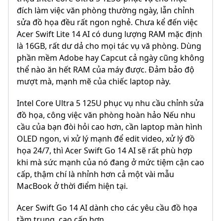
đích làm việc văn phòng thường ngày, lẫn chỉnh
sửa đồ họa đều rất ngon nghẻ. Chưa kể đến việc
Acer Swift Lite 14 AI có dung lượng RAM mặc định
là 16GB, rất dư dả cho mọi tác vụ vă phòng. Dùng
phần mềm Adobe hay Capcut cả ngày cũng không
thể nào ăn hết RAM của máy được. Đảm bảo độ
mượt mà, mạnh mẽ của chiếc laptop này.
Intel Core Ultra 5 125U phục vụ nhu cầu chỉnh sửa
đồ họa, công việc văn phòng hoàn hảo Nếu nhu
cầu của bạn đòi hỏi cao hơn, cần laptop màn hình
OLED ngon, vi xử lý mạnh để edit video, xử lý đồ
họa 24/7, thì Acer Swift Go 14 AI sẽ rất phù hợp
khi mà sức mạnh của nó đang ở mức tiệm cận cao
cấp, thậm chí là nhỉnh hơn cả một vài mẫu
MacBook ở thời điểm hiện tại.
Acer Swift Go 14 AI dành cho các yêu cầu đồ họa
tầm trung, cao cấp hơn