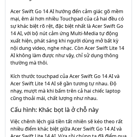
Acer Swift Go 14 AI hướng đến cảm giác gõ mềm
mại, êm ái hơn nhiều Touchpad của cả hai đều có
sự khác biệt rõ rệt, đặc biệt nhất là Acer Swift Go
14 AI, với bộ nút cảm ứng Multi-Media tự động
xuất hiện, phát sáng khi người dùng mở bất kỳ
nội dung video, nghe nhạc. Còn Acer Swift Lite 14
AI không làm được như vậy, chỉ sử dụng thông
thường mà thôi.
Kích thước touchpad của Acer Swift Go 14 AI và
Acer Swift Lite 14 AI sẽ gần tương tự nhau. Độ
nhạy, mượt mà khi bấm trên cả hai chiếc laptop
cũng thoải mái, chất lượng như nhau.
Cấu hình: Khác bọt là ở chỗ này
Việc chênh lệch giá tiền tất nhiên sẽ kéo theo rất
nhiều điểm khác biệt giữa Acer Swift Go 14 AI và
Acer Swift Lite 14 AI. Vừa rồi chúng ta đã điểm qua