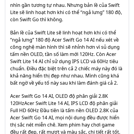
nhìn gần tương tự nhau. Nhưng bản lề của Swift
Lite sẽ linh hoạt hơn khi có thể “ngả lưng” 180 độ,
còn Swift Go thì không.
Bản lề của Swift Lite sẽ linh hoạt hơn khi có thể
“ngả lưng” 180 độ Acer Swift Go 14 AI nếu xét về
công nghệ màn hình thì sẽ nhỉnh hơn vì sủ dụng
tấm nền OLED, tần số làm mới 120Hz. Còn Acer
Swift Lite 14 AI chỉ sử dụng IPS LCD và 60Hz tiêu
chuẩn. Điều đặc biệt trên cả 2 chiếc máy này đó là
khả năng hiển thị đẹp như nhau. Mình cũng khá
bất ngờ về yếu tố này sau khi làm đánh giá cả 2.
Acer Swift Go 14 AI, OLED độ phân giải 2.8K
120HzAcer Swift Lite 14 AI, IPS LCD độ phân giải
Full HD 60Hz Đầu tiên là tấm nền OLED 2.8K của
Acer Swift Go 14 AI, mọi nội dung đều được hiển
thị sắc nét miễn chê. Xem phim hay chơi game
đều rất đẹp, rất mượt và màu sắc, chi tiết rất tốt.