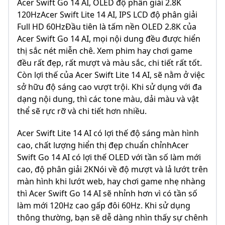
Acer Swift Go 14 AI, OLED độ phân giải 2.8K
120HzAcer Swift Lite 14 AI, IPS LCD độ phân giải
Full HD 60HzĐầu tiên là tấm nền OLED 2.8K của
Acer Swift Go 14 AI, mọi nội dung đều được hiển
thị sắc nét miễn chê. Xem phim hay chơi game
đều rất đẹp, rất mượt và màu sắc, chi tiết rất tốt.
Còn lợi thế của Acer Swift Lite 14 AI, sẽ nằm ở việc
sở hữu độ sáng cao vượt trội. Khi sử dụng với đa
dạng nội dung, thì các tone màu, dải màu và vật
thể sẽ rực rỡ và chi tiết hơn nhiều.
Acer Swift Lite 14 AI có lợi thế độ sáng màn hình
cao, chất lượng hiển thị đẹp chuẩn chỉnhAcer
Swift Go 14 AI có lợi thế OLED với tần số làm mới
cao, độ phân giải 2KNói về độ mượt và lả lướt trên
màn hình khi lướt web, hay chơi game nhẹ nhàng
thì Acer Swift Go 14 AI sẽ nhỉnh hơn vì có tần số
làm mới 120Hz cao gấp đôi 60Hz. Khi sử dụng
thông thường, bạn sẽ dễ dàng nhìn thấy sự chênh