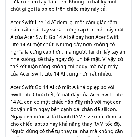
từ lần chạm tay đầu tiên. Không có bất kỳ một
chút gì gọi là ọp ẹp trên chiếc máy này cả.
Acer Swift Lite 14 AI đem lại một cảm giác cầm
nắm rất chắc tay và rất cứng cáp Có thể thấy mặt
A của Acer Swift Go 14 AI sẽ dày hơn Acer Swift
Lite 14 AI một chút. Nhưng dày hơn không có
nghĩa là cứng cáp hơn, mà ngược lại khi lấy tay ấn
nhẹ xuống, sẽ thấy ngay độ lún bề mặt. Vì vậy, có
thể kết luận rằng không chỉ body, mà nắp máy
của Acer Swift Lite 14 AI cứng hơn rất nhiều.
Acer Swift Go 14 AI có mặt A khá ọp ẹp so với
Swift Lite Chưa hết, ở mặt đáy của Acer Swift Lite
14 AI, còn có một chiếc nắp đậy nhỏ với một con
ốc vặn nằm ngay bên cạnh dải chân đế silicon.
Ngay bên dưới sẽ là thanh RAM size nhỏ, đem lại
cho chiếc laptop này khả năng thay RAM tốc độ.
Người dùng có thể tự thay tại nhà mà không cần