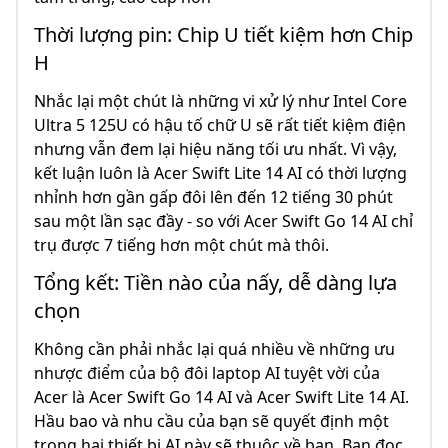
Thời lượng pin: Chip U tiết kiệm hơn Chip
H
Nhắc lại một chút là những vi xử lý như Intel Core
Ultra 5 125U có hậu tố chữ U sẽ rất tiết kiệm điện
nhưng vẫn đem lại hiệu năng tối ưu nhất. Vì vậy,
kết luận luôn là Acer Swift Lite 14 AI có thời lượng
nhỉnh hơn gần gấp đôi lên đến 12 tiếng 30 phút
sau một lần sạc đầy - so với Acer Swift Go 14 AI chỉ
trụ được 7 tiếng hơn một chút mà thôi.
Tổng kết: Tiền nào của nấy, dễ dàng lựa
chọn
Không cần phải nhắc lại quá nhiều về những ưu
nhược điểm của bộ đôi laptop AI tuyệt vời của
Acer là Acer Swift Go 14 AI và Acer Swift Lite 14 AI.
Hầu bao và nhu cầu của bạn sẽ quyết định một
trong hai thiết bị AI này sẽ thuộc về bạn. Bạn đọc