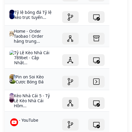
Tỷ lệ bóng đá Tỷ lệ
kèo trực tuyến...
Home - Order
Taobao ! Order
hàng trung...
Tỷ Lệ Kèo Nhà Cái
789bet - Cập
Nhật...
Pin on Soi Kèo
Cược Bóng Đá
Kèo Nhà Cái 5 - Tỷ
Lệ Kèo Nhà Cái
Hôm...
- YouTube