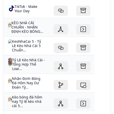
soi tỷ lệ nhà cái bạn sẽ tìm thấy tại website này. Keo nha
TikTok - Make
Your Day
cai 5 cập nhật các tỷ lệ kèo Châu Á Châu Âu kèo tỷ số
chính xác…. giúp người chơi có thể theo dõi tỷ lệ cá
cược bóng đá của các trận đấu. Khi truy cập dữ liệu
KÈO NHÀ CÁI
CHUẨN - NHẬN
tại Kèo Nhà Cái 5 bạn sẽ trải nghiệm một giao diện thân
ĐỊNH KÈO BÓNG...
thiện dễ sử dụng và tối ưu hóa cho mọi thiết bị.
Keonhacai 5 mang đến những gì tốt nhất với tốc độ truy
KeoNhaCai 5 - Tỷ
cập nhanh thao tác đơn giản và thông tin có độ chính
Lệ Kèo Nhà Cái 5
Chuẩn...
xác tuyệt đối được cập nhật liên tục. Dù bạn là fan hâm
mộ bóng đá đích thực hay là nhà đầu tư thì
Tỷ Lệ Kèo Nhà Cái -
Keonhacai5.fun sẽ là trợ thủ đáng tin cậy của bạn. Với
Tổng Hợp Thể
việc liên kết chặt chẽ với các nguồn dữ liệu hàng đầu
Loại...
như 7M – tỷ số trực tuyến bongdalu NowGoal… Kèo Nhà
Cái 5 đảm bảo mang đến cho bạn những thông tin chi
Nhận Định Bóng
Đá Hôm Nay Dự
tiết nhất về tỷ lệ kèo kết quả trận đấu và nhiều hơn thế
Đoán Tỷ...
nữa. Thông qua trang web Keonhacai 5 của chúng tôi
bạn có thể tìm thấy tỷ lệ cá cược của các loại kèo như
Kèo bóng đá hôm
kèo châu Á kèo châu Âu kèo tỉ số và nhiều loại kèo khác.
nay Tỷ lệ kèo nhà
cái 5...
Với đầy đủ thông tin tỷ lệ kèo nhà cái 5 đang là đích đến
của nhiều người chơi cá cược trên toàn quốc. Cập nhật