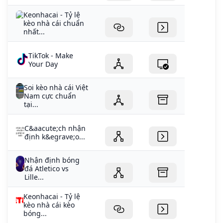
Keonhacai - Tỷ lệ
kèo nhà cái chuẩn
nhất...
TikTok - Make
Your Day
Soi kèo nhà cái Việt
Nam cực chuẩn
tại...
C&aacute;ch nhận
định k&egrave;o...
Nhận định bóng
đá Atletico vs
Lille...
Keonhacai - Tỷ lệ
kèo nhà cái kèo
bóng...