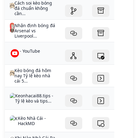
Cách soi kèo bóng
đá chuẩn không
cần...
Nhận định bóng đá
Arsenal vs
Liverpool...
- YouTube
Kèo bóng đá hôm
nay Tỷ lệ kèo nhà
cái 5...
Keonhacai88.tips -
Tỷ lệ kèo và tips...
Kèo Nhà Cái -
HackMD
Khi Nào Nhà Cái Ra