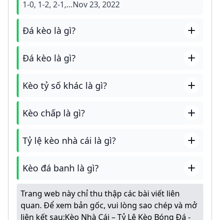
1-0, 1-2, 2-1,…Nov 23, 2022
Đá kèo là gì?
Đá kèo là gì?
Kèo tỷ số khác là gì?
Kèo chấp là gì?
Tỷ lệ kèo nhà cái là gì?
Kèo đá banh là gì?
Trang web này chỉ thu thập các bài viết liên
quan. Để xem bản gốc, vui lòng sao chép và mở
liên kết sau:
Kèo Nhà Cái – Tỷ Lệ Kèo Bóng Đá -