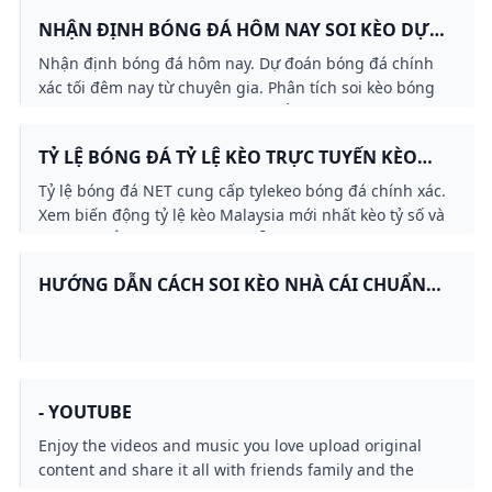
NHẬN ĐỊNH BÓNG ĐÁ HÔM NAY SOI KÈO DỰ
ĐOÁN BÓNG ĐÁ CHÍNH XÁC
Nhận định bóng đá hôm nay. Dự đoán bóng đá chính
xác tối đêm nay từ chuyên gia. Phân tích soi kèo bóng
đá Net hôm nay và ngày mai chuẩn nhất.
TỶ LỆ BÓNG ĐÁ TỶ LỆ KÈO TRỰC TUYẾN KÈO
NHÀ CÁI NET MỚI NHẤT
Tỷ lệ bóng đá NET cung cấp tylekeo bóng đá chính xác.
Xem biến động tỷ lệ kèo Malaysia mới nhất kèo tỷ số và
kèo Châu Á sớm nhất trước mỗi trận đấu.
HƯỚNG DẪN CÁCH SOI KÈO NHÀ CÁI CHUẨN
NHẤT HIỆN NAY
- YOUTUBE
Enjoy the videos and music you love upload original
content and share it all with friends family and the