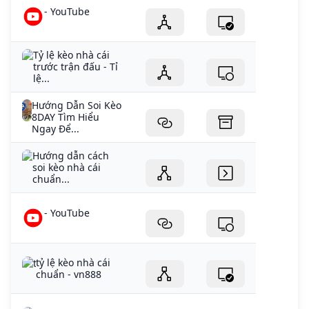
thị trường cá độ theo dõi trận đấu theo dõi sự kiện sân
- YouTube
cỏ là những gì mà kèo nhà cái 5 mang đến cho người
xem. Với sự phát triển không ngừng của công nghệ
Website Kèo Nhà Cái 5 – tỷ lệ kèo nhà cái cái trực tuyến
Tỷ lệ kèo nhà cái
trước trận đấu - Tỉ
ngày càng được cải tiến đa dạng thông tin và nâng cao
lệ...
chất lượng dịch vụ. Ngoài ra nhà đầu tư cũng có thể tìm
kiếm thông tin kết quả của kèo nhà cái 5 dưới các tên
Hướng Dẫn Soi Kèo
khác như Keonhacai 1 – kèo nhà cái 1 Keonhacai 2 – keo
8DAY Tìm Hiểu
Ngay Để...
nha cai 2 keonhacai5 – keonhacai 5. keo nha cai men.
Anh em hãy tham khảo chi tiết tại
Hướng dẫn cách
https://keonhacai5.fun
soi kèo nhà cái
chuẩn...
- YouTube
tỷ lệ kèo nhà cái
chuẩn - vn888