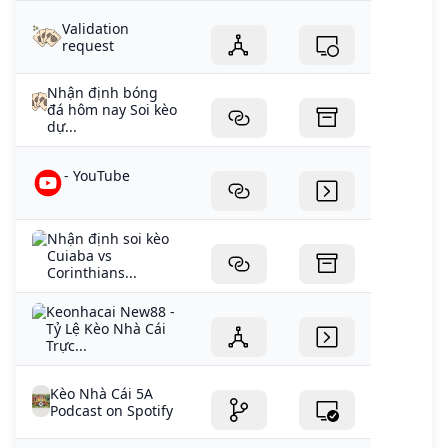
Validation
request
Nhận định bóng
đá hôm nay Soi kèo
dự...
- YouTube
Nhận định soi kèo
Cuiaba vs
Corinthians...
Keonhacai New88 -
Tỷ Lệ Kèo Nhà Cái
Trực...
Kèo Nhà Cái 5A
Podcast on Spotify