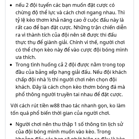
nếu 2 đội tuyển các bạn muốn đặt cược có
chừng độ thể lực và cách chơi ngang nhau. Thì
tỷ lệ kèo thơm khả năng cao ở cuộc đấu này là
rất cao để bạn đặt cược. Những trận chiến diễn
ra vì thành tích của đội nên sẽ được thi đấu
thực thụ để giành giải. Chính vì thế, người chơi
có thể chọn kèo này để vào cược đội bóng mình
ưa thích.
Trong tình huống cả 2 đội được nằm trong top
đầu của bảng xếp hạng giải đấu. Nếu đội khách
chấp đội nhà ½ thì người chơi nên chọn đội
khách. Đây là cách chọn kèo thơm bóng đá mà
phổ thông người truyền tai nhau để đặt cược.
​Với cách rút tiền w88 thao tác nhanh gọn, ko làm
tốn quá phổ biến thời gian của người chơi.
Người chơi nên thu thập 1 số thông tin lịch sử
của đội bóng mình muốn vào kèo. Trong