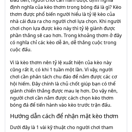
Đầu tiên, người chơi cần nắm được định nghĩa
định nghĩa của kèo thơm trong bóng đá là gì? Kèo
thơm được phổ biến người hiểu là tỷ lệ kèo của
nhà cái đưa ra cho người chơi lựa chọn. Khi người
chơi chọn lựa được kèo này thì tỷ lệ giành được
phần thắng sẽ cao hơn. Trong khoảng thơm ở đây
có nghĩa chỉ các kèo dễ ăn, dễ thắng cuộc trong
cuộc đấu.
Vì là kèo thơm nên tỷ lệ xuất hiện của kèo này
cũng rất ít, có khi 1 tuần một lần. Vì vậy, người
chơi cần phân tách chu đáo để nắm được các cơ
hội hiếm. Đây chính là chủ chốt giúp bạn có thể
giành chiến thắng được mau lẹ hơn. Do vậy nên,
người chơi cần nắm được cách chọn kèo thơm
bóng đá để tiến hành vào kèo trước trận đấu.
Hướng dẫn cách để nhận mặt kèo thơm
Dưới đây là 1 vài kỹ thuật cho người chơi tham