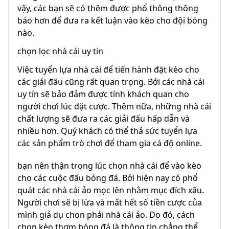
vậy, các bạn sẽ có thêm được phổ thông thông
báo hơn để đưa ra kết luận vào kèo cho đội bóng
nào.
chọn lọc nhà cái uy tín
Việc tuyển lựa nhà cái để tiến hành đặt kèo cho
các giải đấu cũng rất quan trọng. Bởi các nhà cái
uy tín sẽ bảo đảm được tính khách quan cho
người chơi lúc đặt cược. Thêm nữa, những nhà cái
chất lượng sẽ đưa ra các giải đấu hấp dẫn và
nhiều hơn. Quý khách có thể thả sức tuyển lựa
các sản phẩm trò chơi để tham gia cá độ online.
bạn nên thận trọng lúc chọn nhà cái để vào kèo
cho các cuộc đấu bóng đá. Bởi hiện nay có phổ
quát các nhà cái ảo mọc lên nhằm mục đích xấu.
Người chơi sẽ bị lừa và mất hết số tiền cược của
mình giả dụ chọn phải nhà cái ảo. Do đó, cách
chọn kèo thơm bóng đá là thông tin chẳng thể