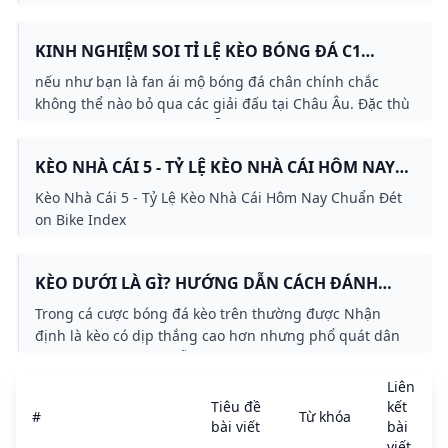
mục tiêu cung cấp thông tin đáng tin cậy...
KINH NGHIỆM SOI TỈ LỆ KÈO BÓNG ĐÁ C1
CHUẨN XÁC TỪ CHUYÊN GIA TAIWANIT
nếu như bạn là fan ái mộ bóng đá chân chính chắc
không thể nào bỏ qua các giải đấu tại Châu Âu. Đặc thù
là cup C1. Bởi đây là nơi diễn ra đa dạng trận cầu kịch
tính của những đội bóng to. Ngoài khoảnh khắc theo
KÈO NHÀ CÁI 5 - TỶ LỆ KÈO NHÀ CÁI HÔM NAY
dõi bóng đá phổ biến người còn thích tham gia cá cược
CHUẨN ĐÉT
tiêu khiển. Vậy các bạn đã biết cá
Kèo Nhà Cái 5 - Tỷ Lệ Kèo Nhà Cái Hôm Nay Chuẩn Đét
on Bike Index
KÈO DƯỚI LÀ GÌ? HƯỚNG DẪN CÁCH ĐÁNH
KÈO DƯỚI CHI TIẾT VÀ DỄ ĂN KÈO NHẤT
Trong cá cược bóng đá kèo trên thường được Nhận
DAHEIMKINO.DE
định là kèo có dịp thắng cao hơn nhưng phổ quát dân
chơi chuyên nghiệp vẫn truyền tai nhau những tuyệt
chiêu thắng cược kèo dưới. Vì sao vậy? Hãy cộng kèo
Liên
nhà cái w88 Đánh giá kỹ hơn ở bài viết này nhé. I. Kèo
Tiêu đề
kết
#
Từ khóa
dưới là gì? Kèo dưới là được hiểu là nhữn
bài viết
bài
viết