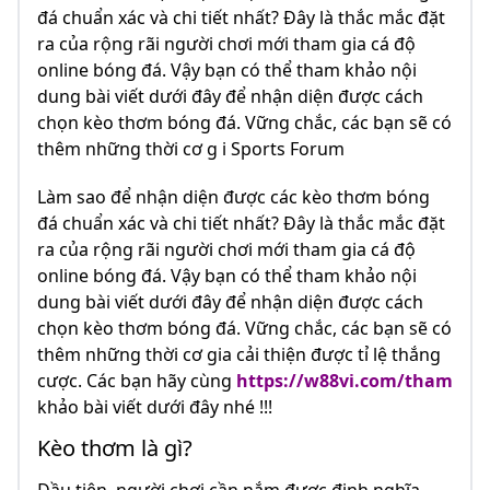
đá chuẩn xác và chi tiết nhất? Đây là thắc mắc đặt
ra của rộng rãi người chơi mới tham gia cá độ
online bóng đá. Vậy bạn có thể tham khảo nội
dung bài viết dưới đây để nhận diện được cách
chọn kèo thơm bóng đá. Vững chắc, các bạn sẽ có
thêm những thời cơ g i Sports Forum
Làm sao để nhận diện được các kèo thơm bóng
đá chuẩn xác và chi tiết nhất? Đây là thắc mắc đặt
ra của rộng rãi người chơi mới tham gia cá độ
online bóng đá. Vậy bạn có thể tham khảo nội
dung bài viết dưới đây để nhận diện được cách
chọn kèo thơm bóng đá. Vững chắc, các bạn sẽ có
thêm những thời cơ gia cải thiện được tỉ lệ thắng
cược. Các bạn hãy cùng
https://w88vi.com/tham
khảo bài viết dưới đây nhé !!!
Kèo thơm là gì?