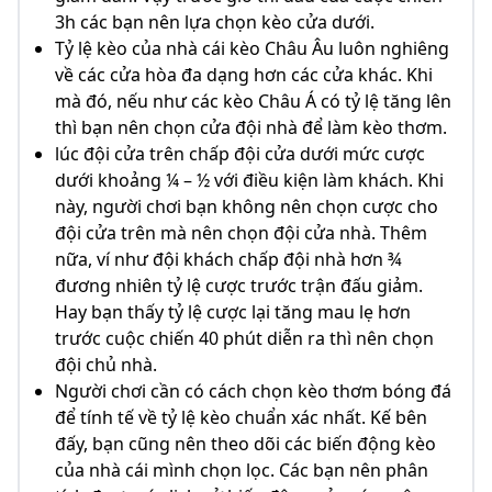
3h các bạn nên lựa chọn kèo cửa dưới.
Tỷ lệ kèo của nhà cái kèo Châu Âu luôn nghiêng
về các cửa hòa đa dạng hơn các cửa khác. Khi
mà đó, nếu như các kèo Châu Á có tỷ lệ tăng lên
thì bạn nên chọn cửa đội nhà để làm kèo thơm.
lúc đội cửa trên chấp đội cửa dưới mức cược
dưới khoảng ¼ – ½ với điều kiện làm khách. Khi
này, người chơi bạn không nên chọn cược cho
đội cửa trên mà nên chọn đội cửa nhà. Thêm
nữa, ví như đội khách chấp đội nhà hơn ¾
đương nhiên tỷ lệ cược trước trận đấu giảm.
Hay bạn thấy tỷ lệ cược lại tăng mau lẹ hơn
trước cuộc chiến 40 phút diễn ra thì nên chọn
đội chủ nhà.
Người chơi cần có cách chọn kèo thơm bóng đá
để tính tế về tỷ lệ kèo chuẩn xác nhất. Kế bên
đấy, bạn cũng nên theo dõi các biến động kèo
của nhà cái mình chọn lọc. Các bạn nên phân