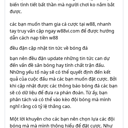
biến tình tiết bất thần mà người chơi ko nắm bắt
được.
các bạn muốn tham gia cá cược tại w88, nhanh
tay truy vấn cập ngay w88vi.com để được hướng
dẫn cách nạp tiền w88
đều đặn cập nhật tin tức về bóng đá
bạn nên đều đặn update những tin tức can dự
đến vấn đề sân bóng hay tính chất trận đấu.
Những yếu tố này sẽ có thể quyết định đến kết
quả của cuộc đấu mà các bạn muốn đặt cược. Bởi
khi cập nhật được các thông báo bóng đá các bạn
sẽ có dữ liệu để đưa ra phán đoán. Từ ấy, bạn
phân tách và có thể vào kèo đội bóng mà mình
nghĩ rằng có tỷ lệ thắng cao.
Một lời khuyên cho các bạn nên chọn lựa các đội
bóng mà mà mình thông hiểu để đặt cược. Như