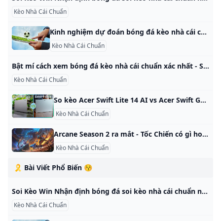
Kèo Nhà Cái Chuẩn
Kinh nghiệm dự đoán bóng đá kèo nhà cái chính xác nhất Nếu bạn là người chơi mới, chưa có nhiều kinh nghiệm dự đoán bóng đá kèo nhà cái thì nhất định đừng bỏ lỡ những thông tin hữu ích dưới đây. Kinh nghiệm dự đoán bóng đá kèo nhà cái chính xác nhất Đã đăng trên 09/13/202409/13/2024bởi Kèo SoiNếu bạn là người chơi mới, chưa có nhiều kinh nghiệm dự đoán bóng đá kèo nhà cái thì nhất định đừng bỏ lỡ những thông tin hữu ích dưới đây nhé.
Kèo Nhà Cái Chuẩn
Bật mí cách xem bóng đá kèo nhà cái chuẩn xác nhất - Sieukeo Việc trang bị nhiều kiến thức, kinh nghiệm và cách thức, phương pháp cá độ là rất cần thiết cũng như xem bóng đá kèo nhà cái để nhanh thắng lớn
Kèo Nhà Cái Chuẩn
So kèo Acer Swift Lite 14 AI vs Acer Swift Go 14 AI Acer Swift Lite 14 AI và Acer Swift Go 14 AI cùng sở hữu hiệu năng xứng tầm giá, đem tới cho người dùng những yếu tố thực dụng đáng giá khi sử dụng hàng ngày. Wolffe TrầnNgày đăng: 24/10/2024-Cập nhật: 24/10/2024 Acer Swift Lite 14 AI và Acer Swift Go 14 AI chính là 2 cái tên mà mình sẽ đặt lên bàn cân so sánh trong bài viết này.
Kèo Nhà Cái Chuẩn
Arcane Season 2 ra mắt - Tốc Chiến có gì hot? Cùng với sự ra mắt của Arcane Season 2, bản cập nhật 5.3C của Tốc Chiến cũng mang đến cho game thủ hàng loạt nội dung mới cực kỳ hấp dẫn. Husky Fly AwayNgày đăng: 23/10/2024-Cập nhật: 16/01/2025 Cùng với sự ra mắt của Arcane Season 2, bản cập nhật 5.3C của Tốc Chiến cũng mang đến cho game thủ hàng loạt nội dung mới cực kỳ hấp dẫn. Không chỉ được đi sâu hơn vào cốt truyện của thế giới Runeterra, mà người hâm mộ còn được tận hưởng nhiều nội dung thú vị khác, từ tướng cho đến các sự kiện mang đậm phong cách Arcane.
Kèo Nhà Cái Chuẩn
🎗️ Bài Viết Phổ Biến 😚
Soi Kèo Win Nhận định bóng đá soi kèo nhà cái chuẩn nhất
Kèo Nhà Cái Chuẩn