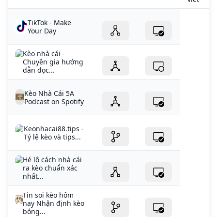
TikTok - Make
Your Day
Kèo nhà cái -
Chuyên gia hướng
dẫn đọc...
Kèo Nhà Cái 5A
Podcast on Spotify
Keonhacai88.tips -
Tỷ lệ kèo và tips...
Hé lộ cách nhà cái
ra kèo chuẩn xác
nhất...
Tin soi kèo hôm
nay Nhận định kèo
bóng...