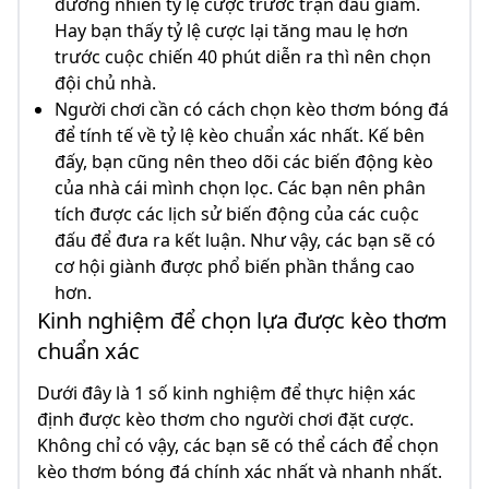
đương nhiên tỷ lệ cược trước trận đấu giảm.
Hay bạn thấy tỷ lệ cược lại tăng mau lẹ hơn
trước cuộc chiến 40 phút diễn ra thì nên chọn
đội chủ nhà.
Người chơi cần có cách chọn kèo thơm bóng đá
để tính tế về tỷ lệ kèo chuẩn xác nhất. Kế bên
đấy, bạn cũng nên theo dõi các biến động kèo
của nhà cái mình chọn lọc. Các bạn nên phân
tích được các lịch sử biến động của các cuộc
đấu để đưa ra kết luận. Như vậy, các bạn sẽ có
cơ hội giành được phổ biến phần thắng cao
hơn.
Kinh nghiệm để chọn lựa được kèo thơm
chuẩn xác
Dưới đây là 1 số kinh nghiệm để thực hiện xác
định được kèo thơm cho người chơi đặt cược.
Không chỉ có vậy, các bạn sẽ có thể cách để chọn
kèo thơm bóng đá chính xác nhất và nhanh nhất.