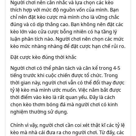
Người chơi nên cân nhắc và lựa chọn các kèo
thích hợp với mức độ nguồn vốn của mình. Bạn
chỉ nên đặt kèo cược mà mình cho là vững chắc
đúng và có dịp thắng cao. Bạn không nên đặt các
kèo lớn vào cửa cược bỗng nhiên có hạ tầng lý
luận phân tích nào. Người chơi nên chọn các mức
kèo mức nhàng nhàng để đặt cược hạn chế rủi ro.
Đặt cược kèo đúng thời khắc
Người chơi có thể phân tách và cân kể trong 4-5
tiếng trước khi cuộc chiến được tổ chức. Trong
thời gian này, người chơi vẫn có thể đổi thay được
tỷ lệ kèo mà mình ước muốn. Việc nắm bắt được
thời điểm vào kèo là rất quan yếu. Đây là cách
chọn kèo thơm bóng đá mà người chơi có kinh
nghiệm thường sử dụng.
Chính vì vậy, người chơi cần coi xét thật kĩ các tỷ lệ
kèo mà nhà cái đưa ra cho người chơi. Từ đấy, các