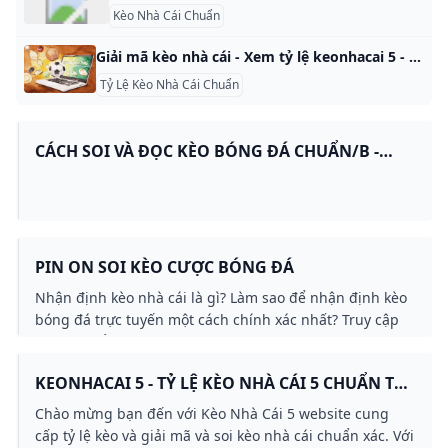
Kèo Nhà Cái Chuẩn
Giải mã kèo nhà cái - Xem tỷ lệ keonhacai 5 - Keo nha cai Giải mã kèo nhà cái chúng tôi cung cấp các thông tin liên quan đến keonhacai 5, tỷ lệ kèo nhà cái, bảng tỷ lệ kèo cá cược bóng đá chi tiết các giải đấu lớn. 05/23/2024▪️lichthidaueuroinfoTheo dõi chúng tôi trên: Bạn đang tìm kiếm trang cá cược uy tín để ủng hộ đội bóng yêu thích của mình tại Euro 2024, nhận thưởng và tham gia trải nghiệm ngay tại đây!
Tỷ Lệ Kèo Nhà Cái Chuẩn
CÁCH SOI VÀ ĐỌC KÈO BÓNG ĐÁ CHUẨN/B -
CYMATIC AUDIO
PIN ON SOI KÈO CƯỢC BÓNG ĐÁ
Nhận định kèo nhà cái là gì? Làm sao để nhận định kèo
bóng đá trực tuyến một cách chính xác nhất? Truy cập
vào đây để biết chi tiết.
KEONHACAI 5 - TỶ LỆ KÈO NHÀ CÁI 5 CHUẨN TỶ
LỆ CÁ CƯỢC TRỰC TUYẾN
Chào mừng bạn đến với Kèo Nhà Cái 5 website cung
cấp tỷ lệ kèo và giải mã và soi kèo nhà cái chuẩn xác. Với