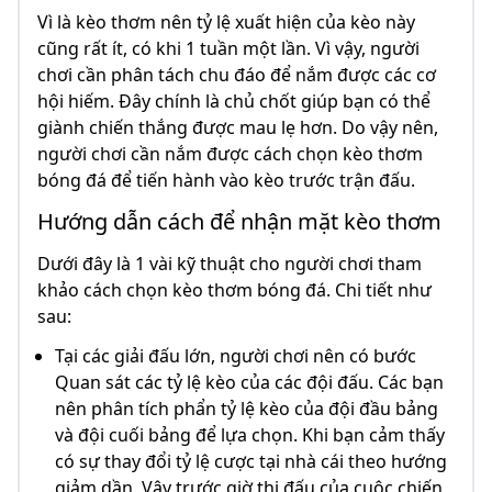
Vì là kèo thơm nên tỷ lệ xuất hiện của kèo này
cũng rất ít, có khi 1 tuần một lần. Vì vậy, người
chơi cần phân tách chu đáo để nắm được các cơ
hội hiếm. Đây chính là chủ chốt giúp bạn có thể
giành chiến thắng được mau lẹ hơn. Do vậy nên,
người chơi cần nắm được cách chọn kèo thơm
bóng đá để tiến hành vào kèo trước trận đấu.
Hướng dẫn cách để nhận mặt kèo thơm
Dưới đây là 1 vài kỹ thuật cho người chơi tham
khảo cách chọn kèo thơm bóng đá. Chi tiết như
sau:
Tại các giải đấu lớn, người chơi nên có bước
Quan sát các tỷ lệ kèo của các đội đấu. Các bạn
nên phân tích phẩn tỷ lệ kèo của đội đầu bảng
và đội cuối bảng để lựa chọn. Khi bạn cảm thấy
có sự thay đổi tỷ lệ cược tại nhà cái theo hướng
giảm dần. Vậy trước giờ thi đấu của cuộc chiến