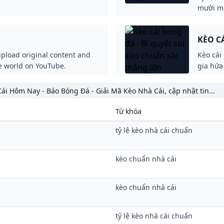
mười mộ
Bóng đá
Tháng m
KÈO C
kèo nhà
THẮN
Tháng m
upload original content and
Kèo cái
Á – Các
he world on YouTube.
gia hứa
2023Thá
số chuẩ
ái Hôm Nay - Báo Bóng Đá - Giải Mã Kèo Nhà Cái, cập nhật tin...
chín 29
trong b
Từ khóa
by Ngọc
nhất Po
tỷ lệ kèo nhà cái chuẩn
Linh Gi
chuẩn P
kèo chuẩn nhà cái
Linh Tr
Posted 
Kèo hiệ
kèo chuẩn nhà cái
Tháng c
tỷ lệ kèo nhà cái chuẩn