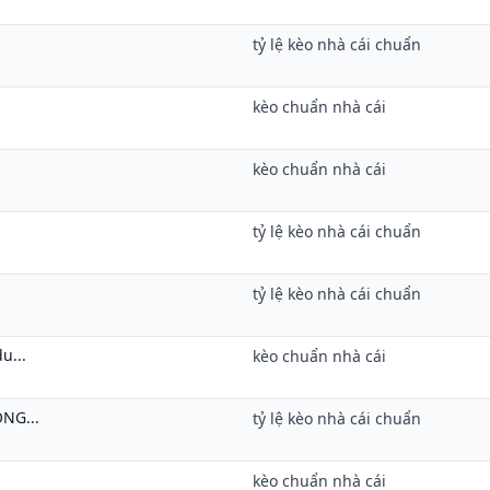
tỷ lệ kèo nhà cái chuẩn
kèo chuẩn nhà cái
kèo chuẩn nhà cái
tỷ lệ kèo nhà cái chuẩn
tỷ lệ kèo nhà cái chuẩn
u...
kèo chuẩn nhà cái
NG...
tỷ lệ kèo nhà cái chuẩn
kèo chuẩn nhà cái