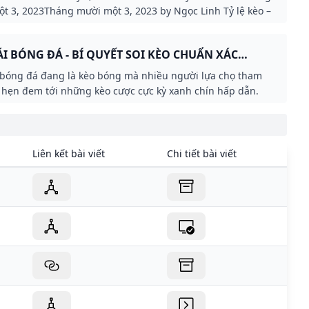
t 3, 2023Tháng mười một 3, 2023 by Ngọc Linh Tỷ lệ kèo –
 tỷ lệ kèo nhà cái – Tỷ lệ kèo nhà cái hôm nay Posted on
ười một 1, 2023Tháng mười một 1, 2023 by Ngọc Linh Soi
ÁI BÓNG ĐÁ - BÍ QUYẾT SOI KÈO CHUẨN XÁC
 cái – Công thức soi kèo bóng đá cực chuẩn Posted on
G LỚN
ười 22, 2023Tháng mười 22, 2023 by Ngọc Linh Kèo Châu
 bóng đá đang là kèo bóng mà nhiều người lựa chọ tham
h đọc kèo Châu Á hôm nay Posted on Tháng chín 29,
 hẹn đem tới những kèo cược cực kỳ xanh chín hấp dẫn.
ng chín 29, 2023 by Ngọc Linh Kèo tỷ số – Giải mã kèo tỷ
n xác nhất tại bóng88 Posted on Tháng chín 29, 2023Tháng
, 2023 by Ngọc Linh Kèo chấp 1.5 trái – Giải mã kèo chấp
óng đá Posted on Tháng chín 27, 2023Tháng chín 27, 2023
Liên kết bài viết
Chi tiết bài viết
 Linh Kèo đồng banh – Kèo bóng đá trực tuyến hấp dẫn
sted on Tháng chín 27, 2023Tháng chín 27, 2023 by Ngọc
ải đáp Kèo thẻ phạt cách đọc kèo thẻ vàng, thẻ đỏ cực
osted on Tháng chín 25, 2023Tháng chín 25, 2023 by Ngọc
ực tiếp bóng đá saba – Cách chơi bóng đá saba mới nhất
on Tháng chín 25, 2023Tháng chín 25, 2023 by Ngọc Linh
p 2 giải mã kèo cá cược bóng đá hiệp 2 toàn trận Posted on
hín 24, 2023Tháng chín 24, 2023 by Ngọc Linh