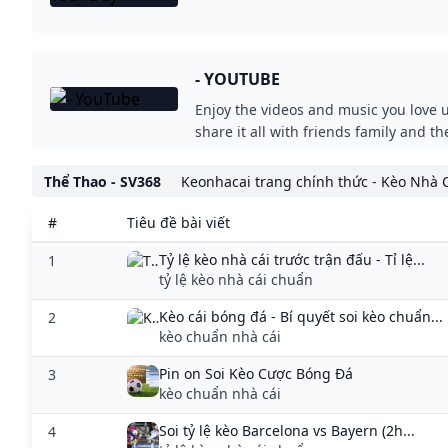
- YOUTUBE
Enjoy the videos and music you love 
share it all with friends family and t
Thể Thao - SV368
Keonhacai trang chính thức - Kèo Nhà C
#
Tiêu đề bài viết
Tỷ lệ kèo nhà cái trước trận đấu - Tỉ lệ...
1
tỷ lệ kèo nhà cái chuẩn
Kèo cái bóng đá - Bí quyết soi kèo chuẩn...
2
kèo chuẩn nhà cái
Pin on Soi Kèo Cược Bóng Đá
3
kèo chuẩn nhà cái
Soi tỷ lệ kèo Barcelona vs Bayern (2h...
4