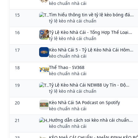
kèo chuẩn nhà cái
Tìm hiểu thông tin về tỷ lệ kèo bóng đá...
15
tỷ lệ kèo nhà cái chuẩn
Tỷ Lệ Kèo Nhà Cái - Tổng Hợp Thể Loại...
16
tỷ lệ kèo nhà cái chuẩn
Kèo Nhà Cái 5 - Tỷ Lệ Kèo Nhà Cái Hôm...
17
kèo chuẩn nhà cái
Thể Thao - SV368
18
kèo chuẩn nhà cái
Tỷ Lệ Kèo Nhà Cái NEW88 Uy Tín - Độ...
19
tỷ lệ kèo nhà cái chuẩn
Kèo Nhà Cái 5A Podcast on Spotify
20
kèo chuẩn nhà cái
Hướng dẫn cách soi kèo nhà cái chuẩn...
21
kèo chuẩn nhà cái
KÈO NHÀ CÁI CHUẨN - NHẬN ĐỊNH KÈO BÓ
23