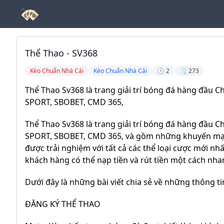
Thể Thao - SV368
Kèo Chuẩn Nhà Cái
Kèo Chuẩn Nhà Cái
🕒 2
🗒️ 273
Thể Thao Sv368 là trang giải trí bóng đá hàng đầu 
SPORT, SBOBET, CMD 365,
Thể Thao Sv368 là trang giải trí bóng đá hàng đầu 
SPORT, SBOBET, CMD 365, và gồm những khuyến mại 
được trải nghiệm với tất cả các thể loại cược mới nh
khách hàng có thể nạp tiền và rút tiền một cách nhan
Dưới đây là những bài viết chia sẻ về những thông ti
ĐĂNG KÝ THỂ THAO