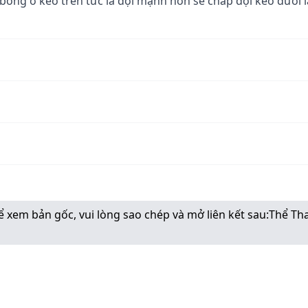
i bóng ở kèo trên tức là đội mạnh hơn sẽ chấp đội kèo dưới l
Để xem bản gốc, vui lòng sao chép và mở liên kết sau:
Thể Tha