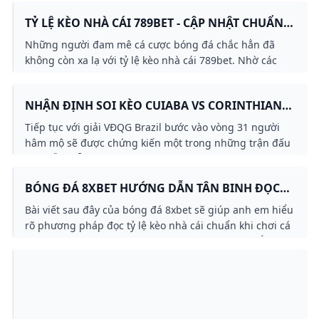
trực tuyến cập nhật 24h kèo châu á tài xỉu ah châu âu
TỶ LỆ KÈO NHÀ CÁI 789BET - CẬP NHẬT CHUẨN
kèo malaysia...nhanh nhất.
XÁC VÀ NHANH CHÓNG
Những người đam mê cá cược bóng đá chắc hẳn đã
không còn xa lạ với tỷ lệ kèo nhà cái 789bet. Nhờ các
quy định chi tiết và phương thức đặt cược minh bạch...
NHẬN ĐỊNH SOI KÈO CUIABA VS CORINTHIANS
LÚC 05H00 NGÀY 29/10/2024
Tiếp tục với giải VĐQG Brazil bước vào vòng 31 người
hâm mộ sẽ được chứng kiến một trong những trận đấu
hấp dẫn diễn ra giữa Cuiaba và Corinthians thời gian
qua có thành tích tương đương.
BÓNG ĐÁ 8XBET HƯỚNG DẪN TÂN BINH ĐỌC
TỶ LỆ KÈO NHÀ CÁI CHUẨN - 8XBET
Bài viết sau đây của bóng đá 8xbet sẽ giúp anh em hiểu
rõ phương pháp đọc tỷ lệ kèo nhà cái chuẩn khi chơi cá
độ trực tuyến tại nền tảng uy tín hàng đầu châu Á này!