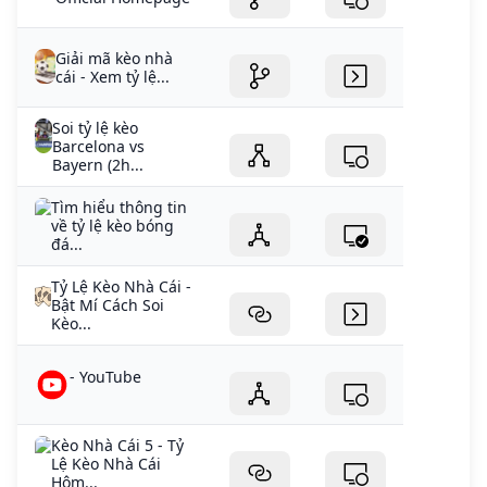
Giải mã kèo nhà
cái - Xem tỷ lệ...
Soi tỷ lệ kèo
Barcelona vs
Bayern (2h...
Tìm hiểu thông tin
về tỷ lệ kèo bóng
đá...
Tỷ Lệ Kèo Nhà Cái -
Bật Mí Cách Soi
Kèo...
- YouTube
Kèo Nhà Cái 5 - Tỷ
Lệ Kèo Nhà Cái
Hôm...