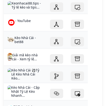
Keonhacai88.tips -
Tỷ lệ kèo và tips...
- YouTube
Kèo Nhà Cái -
bet88
Giải mã kèo nhà
cái - Xem tỷ lệ...
Kèo Nhà Cái ⚽Tỷ
Lệ Kèo Nhà Cái
Kèo...
Kèo Nhà Cái - Cập
Nhật Tỷ Lệ Kèo
Nhanh...