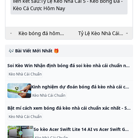
liên kết sau:
Tỷ Lệ Kèo Nhà Cái 5 - Kèo Bóng Đá -
Kèo Cá Cược Hôm Nay
Kèo bóng đá hôm
Tỷ Lệ Kèo Nhà Cái
nay - Tỷ lệ kèo nhà
789bet - Cập Nhật
cái trực tuyến xem
Chuẩn Xác Và Nhanh
🎶 Bài Viết Mới Nhất 🎁
keonhacai 5 24h
Chóng
Soi Kèo Win Nhận định bóng đá soi kèo nhà cái chuẩn nhất
Kèo Nhà Cái Chuẩn
Kinh nghiệm dự đoán bóng đá kèo nhà cái chính xác nhất Nếu bạn là người chơi mới, chưa có nhiều kinh nghiệm dự đoán bóng đá kèo nhà cái thì nhất định đừng bỏ lỡ những thông tin hữu ích dưới đây. Kinh nghiệm dự đoán bóng đá kèo nhà cái chính xác nhất Đã đăng trên 09/13/202409/13/2024bởi Kèo SoiNếu bạn là người chơi mới, chưa có nhiều kinh nghiệm dự đoán bóng đá kèo nhà cái thì nhất định đừng bỏ lỡ những thông tin hữu ích dưới đây nhé.
Kèo Nhà Cái Chuẩn
Bật mí cách xem bóng đá kèo nhà cái chuẩn xác nhất - Sieukeo Việc trang bị nhiều kiến thức, kinh nghiệm và cách thức, phương pháp cá độ là rất cần thiết cũng như xem bóng đá kèo nhà cái để nhanh thắng lớn
Kèo Nhà Cái Chuẩn
So kèo Acer Swift Lite 14 AI vs Acer Swift Go 14 AI Acer Swift Lite 14 AI và Acer Swift Go 14 AI cùng sở hữu hiệu năng xứng tầm giá, đem tới cho người dùng những yếu tố thực dụng đáng giá khi sử dụng hàng ngày. Wolffe TrầnNgày đăng: 24/10/2024-Cập nhật: 24/10/2024 Acer Swift Lite 14 AI và Acer Swift Go 14 AI chính là 2 cái tên mà mình sẽ đặt lên bàn cân so sánh trong bài viết này.
Kèo Nhà Cái Chuẩn