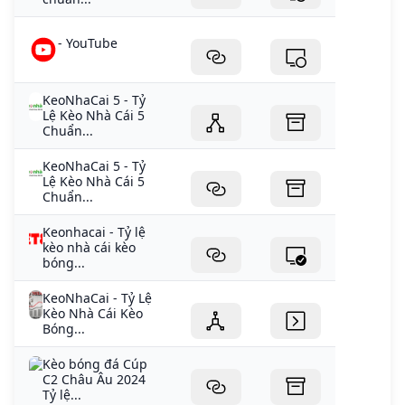
- YouTube
KeoNhaCai 5 - Tỷ
Lệ Kèo Nhà Cái 5
Chuẩn...
KeoNhaCai 5 - Tỷ
Lệ Kèo Nhà Cái 5
Chuẩn...
Keonhacai - Tỷ lệ
kèo nhà cái kèo
bóng...
KeoNhaCai - Tỷ Lệ
Kèo Nhà Cái Kèo
Bóng...
Kèo bóng đá Cúp
C2 Châu Âu 2024
Tỷ lệ...