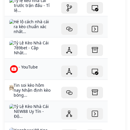
Tỷ lệ kèo nhà cái
trước trận đấu - Tỉ
lệ...
Hé lộ cách nhà cái
ra kèo chuẩn xác
nhất...
Tỷ Lệ Kèo Nhà Cái
789bet - Cập
Nhật...
- YouTube
Tin soi kèo hôm
nay Nhận định kèo
bóng...
Tỷ Lệ Kèo Nhà Cái
NEW88 Uy Tín -
Độ...