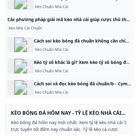
Kèo Chuẩn Nhà Cái
Các phương pháp giải mã kèo nhà cái giúp cược thủ thắng đậm - Trung Tâm Dạy Bơi Tphcm - Dạy Bơi Kèm Riêng kèo nhà cái là công thức bắt buộc mà mọi tay chơi thâm niên thường lựa chọn. Trong đó, cách giải mã kèo chính xác đóng vai trò vô cùng quan trọng July 10, 2020October 4, 2021 Để có thể nâng cao tỷ lệ về bờ mỗi lần đặt kèo thì việc áp dụng soi kèo nhà cái là công thức bắt buộc mà mọi tay chơi thâm niên thường lựa chọn.
Kèo Nhà Cái Chuẩn
Cách soi kèo bóng đá chuẩn không cần chỉnh giúp anh em vào bờ an toàn​ Colore Moving Cách soi kèo bóng đá chuẩn không cần chỉnh giúp anh em vào bờ an toàn​ Thế nào là soi kèo chuẩn?​ Soi kèo chuẩn cá độ bóng đá là dùng đa dạng thông báo không giống nhau và những kinh nghiệm tư nhân của mình để dự đoán tỷ lệ cá cược bóng đá ngày hôm đấy. Thường ngày, người chơi sẽ dựa trên thông tin in General Discussions
Kèo Chuẩn Nhà Cái
Kèo tỷ số khác là gì? Xem kèo tỷ số bóng đá là việc người chơi sẽ dự đoán tỷ số của cuộc đấu đó; có thể dự đoán tỷ số cuối cùng hoặc tỷ số khác, trong thời gian thi đấu giữa hai đội bóng.25 thg 4, 2025
Kèo Chuẩn Nhà Cái
Cách soi và đọc kèo bóng đá chuẩn/b - Cymatic Audio
Kèo Chuẩn Nhà Cái
KÈO BÓNG ĐÁ HÔM NAY - TỶ LỆ KÈO NHÀ CÁI
TRỰC TUYẾN XEM KEONHACAI 5 24H
Kèo bóng đá hôm nay mới nhất. Xem tỷ lệ kèo nhà cái 5
trực tuyến tối đêm nay chuẩn xác. Tỷ lệ kèo cá cược
keonhacai 5 trực tiếp nhanh nhất 24h qua. Kèo bóng đá