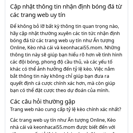
Cập nhật thông tin nhận định bóng đá từ
các trang web uy tín
Để không bỏ lỡ bất kỳ thông tin quan trọng nào,
hãy cập nhật thường xuyên các tin tức nhận định
bóng đá từ các trang web uy tín như Ấn tượng
Online, Kèo nhà cái và keonhacai55.mom. Những
thông tin này sẽ giúp bạn hiểu rõ hơn về tình hình
các đội bóng, phong độ cầu thủ, và các yếu tố
khác có thể ảnh hưởng đến tỷ lệ kèo. Việc nắm
bắt thông tin này không chỉ giúp bạn đưa ra
quyết định cá cược chính xác hơn, mà còn giúp
bạn có thể đặt cược theo dự đoán của mình.
Các câu hỏi thường gặp
Trang web nào cung cấp tỷ lệ kèo chính xác nhất?
Các trang web uy tín như Ấn tượng Online, Kèo
nhà cái và keonhacai55.mom được biết đến với