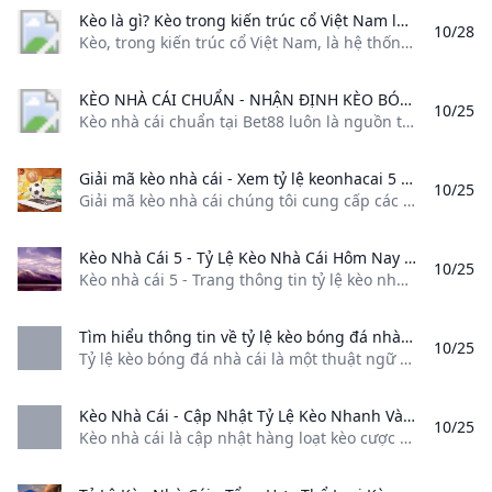
Kèo là gì? Kèo trong kiến trúc cổ Việt Nam là hệ thống gỗ kết nối các đầu cột của vì. Kèo có dạng hình tam giác cân để đỡ hai mái dốc về hai phía. Kèo có thể liên kết theo nhiều kiểu: kiểu giá chiêng kiểu chồng rường kiểu giả thủ kiểu cột trốn kiểu ván mê...
10/28
Kèo, trong kiến trúc cổ Việt Nam, là hệ thống gỗ kết nối các đầu cột của vì. Kèo có dạng hình tam giác cân để đỡ hai mái dốc về hai phía. Kèo có thể liên kết theo nhiều kiểu: kiểu giá chiêng, kiểu chồng rường, kiểu giả thủ, kiểu cột trốn, kiểu ván mê,…
KÈO NHÀ CÁI CHUẨN - NHẬN ĐỊNH KÈO BÓNG ĐÁ HÔM NAY - BET88 Kèo nhà cái chuẩn tại Bet88 luôn là nguồn thông tin chính xác và liên tục cập nhật mà nhiều anh em đam mê thể luôn mong muốn tìm hiểu mỗi khi tham gia cá độ.
10/25
Kèo nhà cái chuẩn tại Bet88 luôn là nguồn thông tin chính xác và liên tục cập nhật, mà nhiều anh em đam mê thể luôn mong muốn tìm hiểu, mỗi khi tham gia cá độ. Soi kèo nhà cái chuẩn xác là căn cứ quan trọng để người chơi có thể chiến thắng khi tìm kiếm may mắn cùng các trận đấu bóng đá. Thế nhưng khi mới bắt đầu trải nghiệm việc tìm hiểu kiến thức này là rất cần thiết.
Giải mã kèo nhà cái - Xem tỷ lệ keonhacai 5 - Keo nha cai Giải mã kèo nhà cái chúng tôi cung cấp các thông tin liên quan đến keonhacai 5 tỷ lệ kèo nhà cái bảng tỷ lệ kèo cá cược bóng đá chi tiết các giải đấu lớn.
10/25
Giải mã kèo nhà cái chúng tôi cung cấp các thông tin liên quan đến keonhacai 5, tỷ lệ kèo nhà cái, bảng tỷ lệ kèo cá cược bóng đá chi tiết các giải đấu lớn. 05/23/2024▪️lichthidaueuroinfoTheo dõi chúng tôi trên: Bạn đang tìm kiếm trang cá cược uy tín để ủng hộ đội bóng yêu thích của mình tại Euro 2024, nhận thưởng và tham gia trải nghiệm ngay tại đây!
Kèo Nhà Cái 5 - Tỷ Lệ Kèo Nhà Cái Hôm Nay Chuẩn Đét Kèo Nhà Cái 5s Ownd Kèo nhà cái 5 - Trang thông tin tỷ lệ kèo nhà cái mới nhất. Đây là nơi bạn có thể xem trực tiếp bóng
10/25
Kèo nhà cái 5 - Trang thông tin tỷ lệ kèo nhà cái mới nhất. Đây là nơi bạn có thể xem trực tiếp bóng
Tìm hiểu thông tin về tỷ lệ kèo bóng đá nhà cái mới nhất 2024 Tỷ lệ kèo bóng đá nhà cái là một thuật ngữ quen thuộc với nhiều người hiện nay. Nhưng để hiểu cụ thể đó là gì lại không dễ dàng với không ít tay chơi.
10/25
Tỷ lệ kèo bóng đá nhà cái là một thuật ngữ quen thuộc với nhiều người hiện nay. Nhưng để hiểu cụ thể đó là gì lại không dễ dàng với không ít tay chơi. Tỷ lệ kèo bóng đá nhà cái hay còn có những cái tên khác là: kèo nhà cái, tỷ lệ đặt cược… Thuật ngữ này được hiểu đơn giản là những tỷ lệ được nhà cái đưa ra để cá độ.
Kèo Nhà Cái - Cập Nhật Tỷ Lệ Kèo Nhanh Và Chuẩn Nhất 2025 Kèo nhà cái là cập nhật hàng loạt kèo cược thú vị cho anh em tham gia tại Cakhiatv. Cùng theo dõi bài viết này để không bỏ lỡ những thông tin thú vị nhất nhé.
10/25
Kèo nhà cái là cập nhật hàng loạt kèo cược thú vị cho anh em tham gia tại Cakhiatv. Cùng theo dõi bài viết này để không bỏ lỡ những thông tin thú vị nhất nhé. Kèo nhà cái luôn là một nội dung nhận được sự quan tâm từ nhiều tín đồ đam mê bóng đá khi chơi tại các diễn đàn cá cược. Đây chính là mức kèo mà nhà cái cung cấp cho người chơi tham gia vào các trận đấu bóng đá.