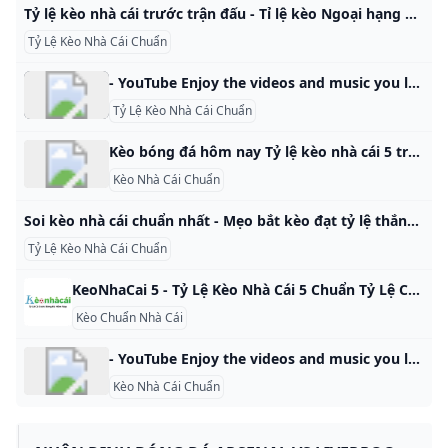
Tỷ lệ kèo nhà cái trước trận đấu - Tỉ lệ kèo Ngoại hạng Anh Cup C1 Tỷ lệ kèo nhà cái, dữ liệu tỉ lệ keonhacai được Xoilac TV cập nhật từng giây giúp người chơi đọc tỷ lệ kèo Malaysia, Macao, Châu Á, Âu chính xác nhất. Tỷ lệ kèo đơn giản là một dữ liệu tỉ lệ được mà các nhà cái đưa ra trước trận đấu. Dựa vào ty le keo này, bạn sẽ đưa ra quyết định cá cược của mình. Đương nhiên để đưa ra kèo chuẩn xác nhất, nhà cái phải tiến hành phân tích toàn bộ các thông tin của hai đội trước trận.
Tỷ Lệ Kèo Nhà Cái Chuẩn
- YouTube Enjoy the videos and music you love, upload original content, and share it all with friends, family, and the world on YouTube.
Tỷ Lệ Kèo Nhà Cái Chuẩn
Kèo bóng đá hôm nay Tỷ lệ kèo nhà cái 5 trực tuyến Keonhacai Kèo bóng đá hôm nay mới nhất. Xem tỷ lệ kèo nhà cái 5 trực tuyến tối đêm nay chuẩn xác. Tỷ lệ kèo cá cược keonhacai 5 trực tiếp nhanh nhất 24h qua. Xem tất cả Tìm hiểu về kèo nhà cái và tỷ lệ kèo bóng đá Xem tỷ lệ kèo nhà cái hôm nay tại Bongdanet có ưu điểm nổi bật gì? Các loại tỷ lệ kèo nhà cái thường gặp
Kèo Nhà Cái Chuẩn
Soi kèo nhà cái chuẩn nhất - Mẹo bắt kèo đạt tỷ lệ thắng cao Soi kèo nhà cái luôn là chủ đề được quan tâm nhất từ giới mộ điệu. Hãy cùng nhau đi tìm hiểu về định nghĩa của thuật ngữ này và kinh nghiệm chuẩn xác nhất. Posted on Tháng mười một 8, 2023Tháng tám 15, 2024by Anh Khoa Soi kèo nhà cái được hiểu là một điều cần phải làm trước khi anh em bet thủ tiến hành cá độ thể thao, đặc biệt là bóng đá.
Tỷ Lệ Kèo Nhà Cái Chuẩn
KeoNhaCai 5 - Tỷ Lệ Kèo Nhà Cái 5 Chuẩn Tỷ Lệ Cá Cược Trực Tuyến - All Podcast Podcast on Spotify Listen to this episode from All Podcast on Spotify. Chào mừng bạn đến với Kèo Nhà Cái 5 website cung cấp tỷ lệ kèo và giải mã và soi kèo nhà cái chuẩn xác. Với mục tiêu cung cấp thông tin đáng tin cậy, nhanh chóng và tối ưu hóa trải nghiệm người dùng, KeoNhaCai 5 tự hào là nơi lý tưởng để tất cả mọi người tìm kiếm thông tin thể thao.
Kèo Chuẩn Nhà Cái
- YouTube Enjoy the videos and music you love, upload original content, and share it all with friends, family, and the world on YouTube.
Kèo Nhà Cái Chuẩn