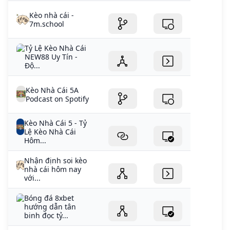
Kèo nhà cái -
7m.school
Tỷ Lệ Kèo Nhà Cái
NEW88 Uy Tín -
Độ...
Kèo Nhà Cái 5A
Podcast on Spotify
Kèo Nhà Cái 5 - Tỷ
Lệ Kèo Nhà Cái
Hôm...
Nhận định soi kèo
nhà cái hôm nay
với...
Bóng đá 8xbet
hướng dẫn tân
binh đọc tỷ...