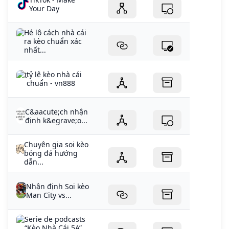
Your Day
Hé lộ cách nhà cái
ra kèo chuẩn xác
nhất...
tỷ lệ kèo nhà cái
chuẩn - vn888
C&aacute;ch nhận
định k&egrave;o...
Chuyên gia soi kèo
bóng đá hướng
dẫn...
Nhận định Soi kèo
Man City vs...
Serie de podcasts
“Kèo Nhà Cái 5A”