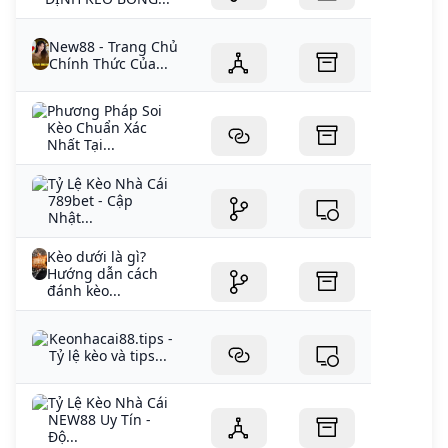
New88 - Trang Chủ
Chính Thức Của...
Phương Pháp Soi
Kèo Chuẩn Xác
Nhất Tại...
Tỷ Lệ Kèo Nhà Cái
789bet - Cập
Nhật...
Kèo dưới là gì?
Hướng dẫn cách
đánh kèo...
Keonhacai88.tips -
Tỷ lệ kèo và tips...
Tỷ Lệ Kèo Nhà Cái
NEW88 Uy Tín -
Độ...