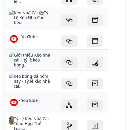
lệ...
Kèo Nhà Cái ⚽Tỷ
Lệ Kèo Nhà Cái
Kèo...
- YouTube
Giới thiệu Kèo nhà
cái – tỷ lệ kèo
bóng...
Kèo bóng đá hôm
nay - Tỷ lệ kèo nhà
cái...
- YouTube
Tỷ Lệ Kèo Nhà Cái -
Tổng Hợp Thể
Loại...