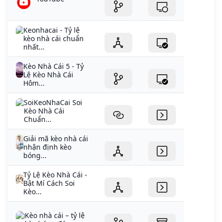
Keonhacai - Tỷ lệ
kèo nhà cái chuẩn
nhất...
Kèo Nhà Cái 5 - Tỷ
Lệ Kèo Nhà Cái
Hôm...
SoiKeoNhaCai Soi
Kèo Nhà Cái
Chuẩn...
Giải mã kèo nhà cái
nhận định kèo
bóng...
Tỷ Lệ Kèo Nhà Cái -
Bật Mí Cách Soi
Kèo...
Kèo nhà cái – tỷ lệ