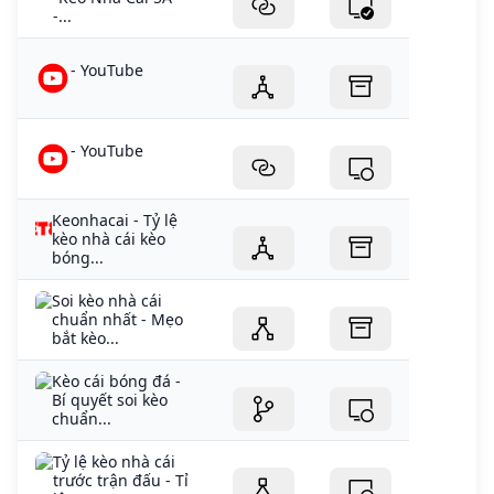
-...
- YouTube
- YouTube
Keonhacai - Tỷ lệ
kèo nhà cái kèo
bóng...
Soi kèo nhà cái
chuẩn nhất - Mẹo
bắt kèo...
Kèo cái bóng đá -
Bí quyết soi kèo
chuẩn...
Tỷ lệ kèo nhà cái
trước trận đấu - Tỉ