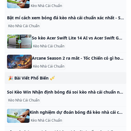
Kèo Nhà Cái Chuẩn
Bật mí cách xem bóng đá kèo nhà cái chuẩn xác nhất - Sieukeo Việc trang bị nhiều kiến thức, kinh nghiệm và cách thức, phương pháp cá độ là rất cần thiết cũng như xem bóng đá kèo nhà cái để nhanh thắng lớn
Kèo Nhà Cái Chuẩn
So kèo Acer Swift Lite 14 AI vs Acer Swift Go 14 AI Acer Swift Lite 14 AI và Acer Swift Go 14 AI cùng sở hữu hiệu năng xứng tầm giá, đem tới cho người dùng những yếu tố thực dụng đáng giá khi sử dụng hàng ngày. Wolffe TrầnNgày đăng: 24/10/2024-Cập nhật: 24/10/2024 Acer Swift Lite 14 AI và Acer Swift Go 14 AI chính là 2 cái tên mà mình sẽ đặt lên bàn cân so sánh trong bài viết này.
Kèo Nhà Cái Chuẩn
Arcane Season 2 ra mắt - Tốc Chiến có gì hot? Cùng với sự ra mắt của Arcane Season 2, bản cập nhật 5.3C của Tốc Chiến cũng mang đến cho game thủ hàng loạt nội dung mới cực kỳ hấp dẫn. Husky Fly AwayNgày đăng: 23/10/2024-Cập nhật: 16/01/2025 Cùng với sự ra mắt của Arcane Season 2, bản cập nhật 5.3C của Tốc Chiến cũng mang đến cho game thủ hàng loạt nội dung mới cực kỳ hấp dẫn. Không chỉ được đi sâu hơn vào cốt truyện của thế giới Runeterra, mà người hâm mộ còn được tận hưởng nhiều nội dung thú vị khác, từ tướng cho đến các sự kiện mang đậm phong cách Arcane.
Kèo Nhà Cái Chuẩn
🎉 Bài Viết Phổ Biến 🎺
Soi Kèo Win Nhận định bóng đá soi kèo nhà cái chuẩn nhất
Kèo Nhà Cái Chuẩn
Kinh nghiệm dự đoán bóng đá kèo nhà cái chính xác nhất Nếu bạn là người chơi mới, chưa có nhiều kinh nghiệm dự đoán bóng đá kèo nhà cái thì nhất định đừng bỏ lỡ những thông tin hữu ích dưới đây. Kinh nghiệm dự đoán bóng đá kèo nhà cái chính xác nhất Đã đăng trên 09/13/202409/13/2024bởi Kèo SoiNếu bạn là người chơi mới, chưa có nhiều kinh nghiệm dự đoán bóng đá kèo nhà cái thì nhất định đừng bỏ lỡ những thông tin hữu ích dưới đây nhé.
Kèo Nhà Cái Chuẩn