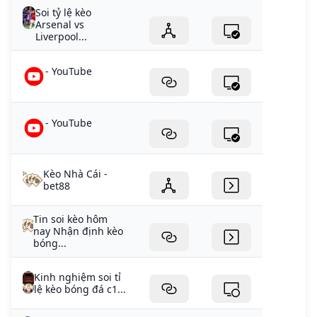
Soi tỷ lệ kèo
Arsenal vs
Liverpool...
- YouTube
- YouTube
Kèo Nhà Cái -
bet88
Tin soi kèo hôm
nay Nhận định kèo
bóng...
Kinh nghiệm soi tỉ
lệ kèo bóng đá c1...