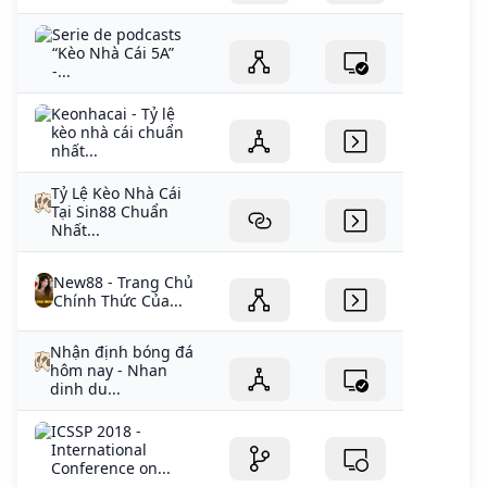
Serie de podcasts
“Kèo Nhà Cái 5A”
-...
Keonhacai - Tỷ lệ
kèo nhà cái chuẩn
nhất...
Tỷ Lệ Kèo Nhà Cái
Tại Sin88 Chuẩn
Nhất...
New88 - Trang Chủ
Chính Thức Của...
Nhận định bóng đá
hôm nay - Nhan
dinh du...
ICSSP 2018 -
International
Conference on...