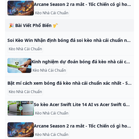
Arcane Season 2 ra mắt - Tốc Chiến có gì hot? Cùng với sự ra mắt của Arcane Season 2, bản cập nhật 5.3C của Tốc Chiến cũng mang đến cho game thủ hàng loạt nội dung mới cực kỳ hấp dẫn. Husky Fly AwayNgày đăng: 23/10/2024-Cập nhật: 16/01/2025 Cùng với sự ra mắt của Arcane Season 2, bản cập nhật 5.3C của Tốc Chiến cũng mang đến cho game thủ hàng loạt nội dung mới cực kỳ hấp dẫn. Không chỉ được đi sâu hơn vào cốt truyện của thế giới Runeterra, mà người hâm mộ còn được tận hưởng nhiều nội dung thú vị khác, từ tướng cho đến các sự kiện mang đậm phong cách Arcane.
Kèo Nhà Cái Chuẩn
🎉 Bài Viết Phổ Biến 🎷
Soi Kèo Win Nhận định bóng đá soi kèo nhà cái chuẩn nhất
Kèo Nhà Cái Chuẩn
Kinh nghiệm dự đoán bóng đá kèo nhà cái chính xác nhất Nếu bạn là người chơi mới, chưa có nhiều kinh nghiệm dự đoán bóng đá kèo nhà cái thì nhất định đừng bỏ lỡ những thông tin hữu ích dưới đây. Kinh nghiệm dự đoán bóng đá kèo nhà cái chính xác nhất Đã đăng trên 09/13/202409/13/2024bởi Kèo SoiNếu bạn là người chơi mới, chưa có nhiều kinh nghiệm dự đoán bóng đá kèo nhà cái thì nhất định đừng bỏ lỡ những thông tin hữu ích dưới đây nhé.
Kèo Nhà Cái Chuẩn
Bật mí cách xem bóng đá kèo nhà cái chuẩn xác nhất - Sieukeo Việc trang bị nhiều kiến thức, kinh nghiệm và cách thức, phương pháp cá độ là rất cần thiết cũng như xem bóng đá kèo nhà cái để nhanh thắng lớn
Kèo Nhà Cái Chuẩn
So kèo Acer Swift Lite 14 AI vs Acer Swift Go 14 AI Acer Swift Lite 14 AI và Acer Swift Go 14 AI cùng sở hữu hiệu năng xứng tầm giá, đem tới cho người dùng những yếu tố thực dụng đáng giá khi sử dụng hàng ngày. Wolffe TrầnNgày đăng: 24/10/2024-Cập nhật: 24/10/2024 Acer Swift Lite 14 AI và Acer Swift Go 14 AI chính là 2 cái tên mà mình sẽ đặt lên bàn cân so sánh trong bài viết này.
Kèo Nhà Cái Chuẩn
Arcane Season 2 ra mắt - Tốc Chiến có gì hot? Cùng với sự ra mắt của Arcane Season 2, bản cập nhật 5.3C của Tốc Chiến cũng mang đến cho game thủ hàng loạt nội dung mới cực kỳ hấp dẫn. Husky Fly AwayNgày đăng: 23/10/2024-Cập nhật: 16/01/2025 Cùng với sự ra mắt của Arcane Season 2, bản cập nhật 5.3C của Tốc Chiến cũng mang đến cho game thủ hàng loạt nội dung mới cực kỳ hấp dẫn. Không chỉ được đi sâu hơn vào cốt truyện của thế giới Runeterra, mà người hâm mộ còn được tận hưởng nhiều nội dung thú vị khác, từ tướng cho đến các sự kiện mang đậm phong cách Arcane.
Kèo Nhà Cái Chuẩn