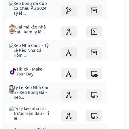
Kèo bóng đá Cúp
C2 Châu Âu 2024
Tỷ lệ...
Giải mã kèo nhà
cái - Xem tỷ lệ...
Kèo Nhà Cái 5 - Tỷ
Lệ Kèo Nhà Cái
Hôm...
TikTok - Make
Your Day
Tỷ Lệ Kèo Nhà Cái
5 - Kèo Bóng Đá -
Kèo...
Tỷ lệ kèo nhà cái
trước trận đấu - Tỉ
lệ...