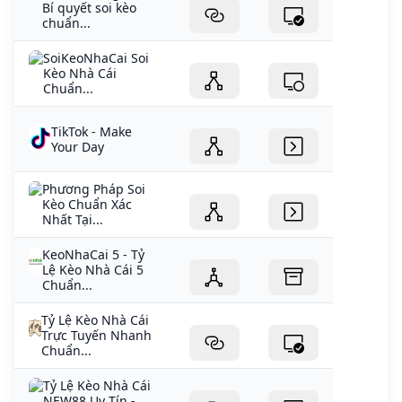
Bí quyết soi kèo
chuẩn...
SoiKeoNhaCai Soi
Kèo Nhà Cái
Chuẩn...
TikTok - Make
Your Day
Phương Pháp Soi
Kèo Chuẩn Xác
Nhất Tại...
KeoNhaCai 5 - Tỷ
Lệ Kèo Nhà Cái 5
Chuẩn...
Tỷ Lệ Kèo Nhà Cái
Trực Tuyến Nhanh
Chuẩn...
Tỷ Lệ Kèo Nhà Cái
NEW88 Uy Tín -