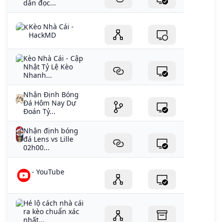
dẫn đọc...
Kèo Nhà Cái -
HackMD
Kèo Nhà Cái - Cập
Nhật Tỷ Lệ Kèo
Nhanh...
Nhận Định Bóng
Đá Hôm Nay Dự
Đoán Tỷ...
Nhận định bóng
đá Lens vs Lille
02h00...
- YouTube
Hé lộ cách nhà cái
ra kèo chuẩn xác
nhất...