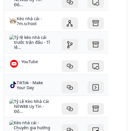
Độ...
Kèo nhà cái -
7m.school
Tỷ lệ kèo nhà cái
trước trận đấu - Tỉ
lệ...
- YouTube
TikTok - Make
Your Day
Tỷ Lệ Kèo Nhà Cái
NEW88 Uy Tín -
Độ...
Kèo nhà cái -
Chuyên gia hướng