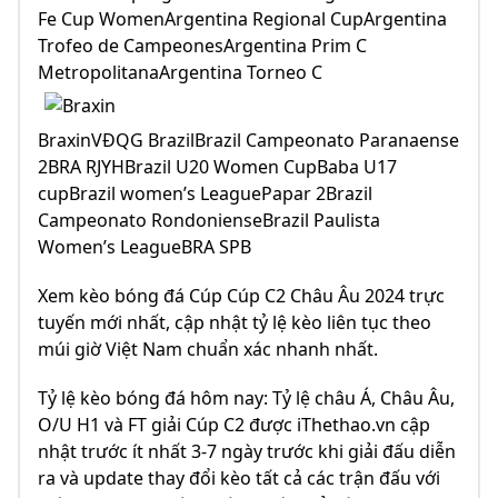
Fe Cup WomenArgentina Regional CupArgentina
Trofeo de CampeonesArgentina Prim C
MetropolitanaArgentina Torneo C
BraxinVĐQG BrazilBrazil Campeonato Paranaense
2BRA RJYHBrazil U20 Women CupBaba U17
cupBrazil women’s LeaguePapar 2Brazil
Campeonato RondonienseBrazil Paulista
Women’s LeagueBRA SPB
Xem kèo bóng đá Cúp Cúp C2 Châu Âu 2024 trực
tuyến mới nhất, cập nhật tỷ lệ kèo liên tục theo
múi giờ Việt Nam chuẩn xác nhanh nhất.
Tỷ lệ kèo bóng đá hôm nay: Tỷ lệ châu Á, Châu Âu,
O/U H1 và FT giải Cúp C2 được iThethao.vn cập
nhật trước ít nhất 3-7 ngày trước khi giải đấu diễn
ra và update thay đổi kèo tất cả các trận đấu với