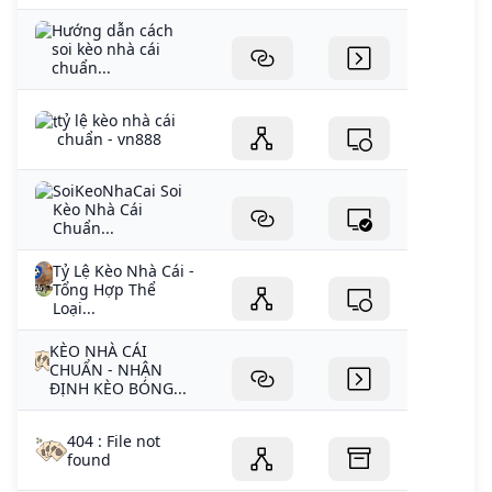
Hướng dẫn cách
soi kèo nhà cái
chuẩn...
tỷ lệ kèo nhà cái
chuẩn - vn888
SoiKeoNhaCai Soi
Kèo Nhà Cái
Chuẩn...
Tỷ Lệ Kèo Nhà Cái -
Tổng Hợp Thể
Loại...
KÈO NHÀ CÁI
CHUẨN - NHẬN
ĐỊNH KÈO BÓNG...
404 : File not
found