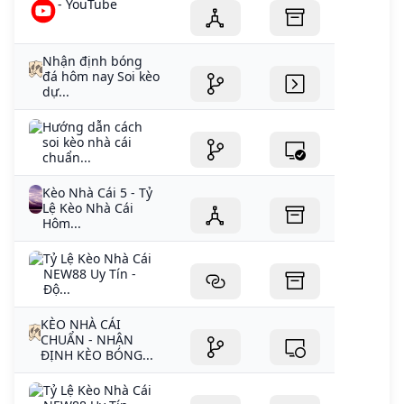
- YouTube
Nhận định bóng
đá hôm nay Soi kèo
dự...
Hướng dẫn cách
soi kèo nhà cái
chuẩn...
Kèo Nhà Cái 5 - Tỷ
Lệ Kèo Nhà Cái
Hôm...
Tỷ Lệ Kèo Nhà Cái
NEW88 Uy Tín -
Độ...
KÈO NHÀ CÁI
CHUẨN - NHẬN
ĐỊNH KÈO BÓNG...
Tỷ Lệ Kèo Nhà Cái