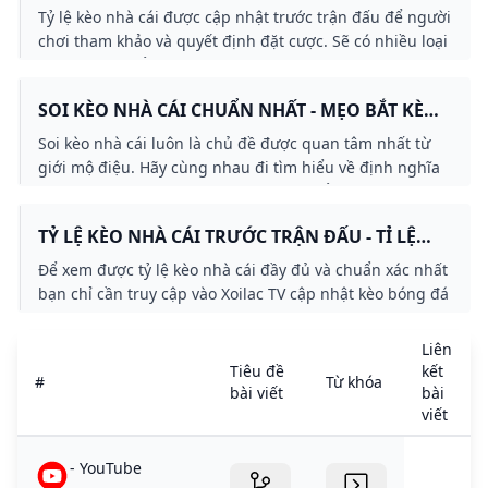
XÁC CAO
Tỷ lệ kèo nhà cái được cập nhật trước trận đấu để người
chơi tham khảo và quyết định đặt cược. Sẽ có nhiều loại
kèo với đặc điểm và cách tính toán riêng.
SOI KÈO NHÀ CÁI CHUẨN NHẤT - MẸO BẮT KÈO
ĐẠT TỶ LỆ THẮNG CAO
Soi kèo nhà cái luôn là chủ đề được quan tâm nhất từ
giới mộ điệu. Hãy cùng nhau đi tìm hiểu về định nghĩa
của thuật ngữ này và kinh nghiệm chuẩn xác nhất.
TỶ LỆ KÈO NHÀ CÁI TRƯỚC TRẬN ĐẤU - TỈ LỆ
KÈO BÓNG ĐÁ CHÍNH XÁC
Để xem được tỷ lệ kèo nhà cái đầy đủ và chuẩn xác nhất
bạn chỉ cần truy cập vào Xoilac TV cập nhật kèo bóng đá
cho toàn bộ các giải đấu.
Liên
Tiêu đề
kết
#
Từ khóa
bài viết
bài
viết
- YouTube