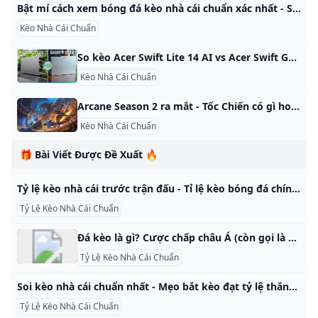
Bật mí cách xem bóng đá kèo nhà cái chuẩn xác nhất - Sieukeo Việc trang bị nhiều kiến thức, kinh nghiệm và cách thức, phương pháp cá độ là rất cần thiết cũng như xem bóng đá kèo nhà cái để nhanh thắng lớn
Kèo Nhà Cái Chuẩn
So kèo Acer Swift Lite 14 AI vs Acer Swift Go 14 AI Acer Swift Lite 14 AI và Acer Swift Go 14 AI cùng sở hữu hiệu năng xứng tầm giá, đem tới cho người dùng những yếu tố thực dụng đáng giá khi sử dụng hàng ngày. Wolffe TrầnNgày đăng: 24/10/2024-Cập nhật: 24/10/2024 Acer Swift Lite 14 AI và Acer Swift Go 14 AI chính là 2 cái tên mà mình sẽ đặt lên bàn cân so sánh trong bài viết này.
Kèo Nhà Cái Chuẩn
Arcane Season 2 ra mắt - Tốc Chiến có gì hot? Cùng với sự ra mắt của Arcane Season 2, bản cập nhật 5.3C của Tốc Chiến cũng mang đến cho game thủ hàng loạt nội dung mới cực kỳ hấp dẫn. Husky Fly AwayNgày đăng: 23/10/2024-Cập nhật: 16/01/2025 Cùng với sự ra mắt của Arcane Season 2, bản cập nhật 5.3C của Tốc Chiến cũng mang đến cho game thủ hàng loạt nội dung mới cực kỳ hấp dẫn. Không chỉ được đi sâu hơn vào cốt truyện của thế giới Runeterra, mà người hâm mộ còn được tận hưởng nhiều nội dung thú vị khác, từ tướng cho đến các sự kiện mang đậm phong cách Arcane.
Kèo Nhà Cái Chuẩn
🎁 Bài Viết Được Đề Xuất 🔥
Tỷ lệ kèo nhà cái trước trận đấu - Tỉ lệ kèo bóng đá chính xác Để xem được tỷ lệ kèo nhà cái đầy đủ và chuẩn xác nhất, bạn chỉ cần truy cập vào Xoilac TV cập nhật kèo bóng đá cho toàn bộ các giải đấu. Xôi Lạc TV hiện tại chính là một địa điểm truy cập mỗi ngày của những cao thủ cá cược bóng đá. Khi chúng tôi cập nhật kèo nhà cái cực kỳ đầy đủ cho mọi người tham khảo.
Tỷ Lệ Kèo Nhà Cái Chuẩn
Đá kèo là gì? Cược chấp châu Á (còn gọi là cược Handicap) là một hình thức cá cược bóng đá trong đó đội được chấp theo phải thắng với cách biệt chênh lệch hơn tỷ lệ đưa ra thì người cược đội đó mới thắng cược. Hình thức cược này có nguồn gốc từ Indonesia và đã trở nên phổ biến vào đầu thế kỷ 21.
Tỷ Lệ Kèo Nhà Cái Chuẩn
Soi kèo nhà cái chuẩn nhất - Mẹo bắt kèo đạt tỷ lệ thắng cao Soi kèo nhà cái luôn là chủ đề được quan tâm nhất từ giới mộ điệu. Hãy cùng nhau đi tìm hiểu về định nghĩa của thuật ngữ này và kinh nghiệm chuẩn xác nhất. Posted on Tháng mười một 8, 2023Tháng tám 15, 2024by Anh Khoa Soi kèo nhà cái được hiểu là một điều cần phải làm trước khi anh em bet thủ tiến hành cá độ thể thao, đặc biệt là bóng đá.
Tỷ Lệ Kèo Nhà Cái Chuẩn