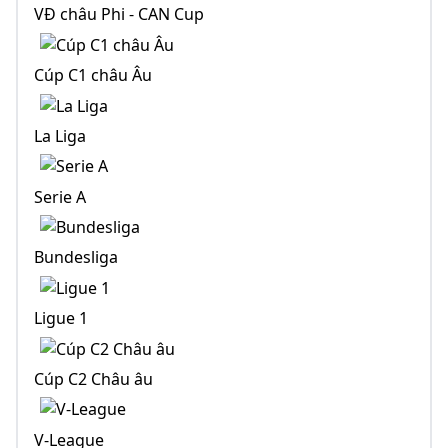
VĐ châu Phi - CAN Cup
Cúp C1 châu Âu
La Liga
Serie A
Bundesliga
Ligue 1
Cúp C2 Châu âu
V-League