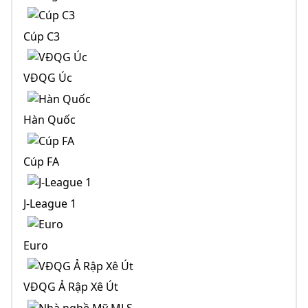
Cúp C3
VĐQG Úc
Hàn Quốc
Cúp FA
J-League 1
Euro
VĐQG Ả Rập Xê Út