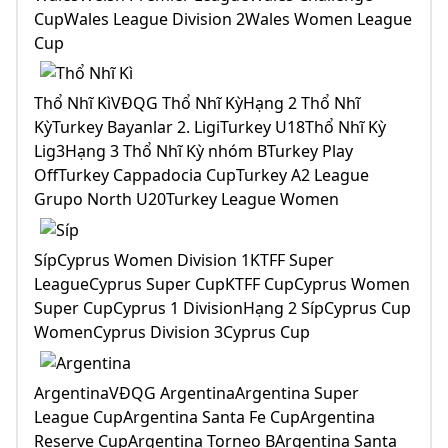
CupWales League Division 2Wales Women League
Cup
Thổ Nhĩ KìVĐQG Thổ Nhĩ KỳHạng 2 Thổ Nhĩ
KỳTurkey Bayanlar 2. LigiTurkey U18Thổ Nhĩ Kỳ
Lig3Hạng 3 Thổ Nhĩ Kỳ nhóm BTurkey Play
OffTurkey Cappadocia CupTurkey A2 League
Grupo North U20Turkey League Women
SípCyprus Women Division 1KTFF Super
LeagueCyprus Super CupKTFF CupCyprus Women
Super CupCyprus 1 DivisionHạng 2 SípCyprus Cup
WomenCyprus Division 3Cyprus Cup
ArgentinaVĐQG ArgentinaArgentina Super
League CupArgentina Santa Fe CupArgentina
Reserve CupArgentina Torneo BArgentina Santa