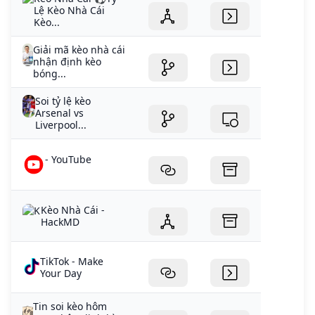
Lệ Kèo Nhà Cái
Kèo...
Giải mã kèo nhà cái
nhận định kèo
bóng...
Soi tỷ lệ kèo
Arsenal vs
Liverpool...
- YouTube
Kèo Nhà Cái -
HackMD
TikTok - Make
Your Day
Tin soi kèo hôm