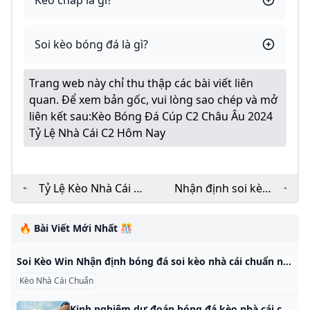
Soi kèo bóng đá là gì?
Trang web này chỉ thu thập các bài viết liên
quan. Để xem bản gốc, vui lòng sao chép và mở
liên kết sau:
Kèo Bóng Đá Cúp C2 Châu Âu 2024
Tỷ Lệ Nhà Cái C2 Hôm Nay
Tỷ Lệ Kèo Nhà Cái -
Nhận định soi kèo
Tổng Hợp Thể Loại
nhà cái hôm nay với
Kèo Và Mẹo Chơi Hay
tin soikeo chuyên gia
🔥 Bài Viết Mới Nhất 🎊
- Xoilac TV
Soi Kèo Win Nhận định bóng đá soi kèo nhà cái chuẩn nhất
Kèo Nhà Cái Chuẩn
Kinh nghiệm dự đoán bóng đá kèo nhà cái chính xác nhất Nếu bạn là người chơi mới, chưa có nhiều kinh nghiệm dự đoán bóng đá kèo nhà cái thì nhất định đừng bỏ lỡ những thông tin hữu ích dưới đây. Kinh nghiệm dự đoán bóng đá kèo nhà cái chính xác nhất Đã đăng trên 09/13/202409/13/2024bởi Kèo SoiNếu bạn là người chơi mới, chưa có nhiều kinh nghiệm dự đoán bóng đá kèo nhà cái thì nhất định đừng bỏ lỡ những thông tin hữu ích dưới đây nhé.