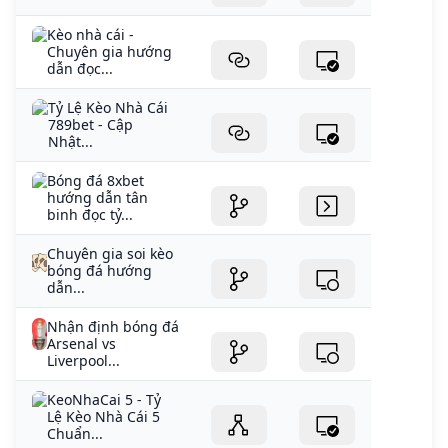
Kèo nhà cái -
Chuyên gia hướng
dẫn đọc...
Tỷ Lệ Kèo Nhà Cái
789bet - Cập
Nhật...
Bóng đá 8xbet
hướng dẫn tân
binh đọc tỷ...
Chuyên gia soi kèo
bóng đá hướng
dẫn...
Nhận định bóng đá
Arsenal vs
Liverpool...
KeoNhaCai 5 - Tỷ
Lệ Kèo Nhà Cái 5
Chuẩn...