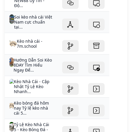
NEW88 Uy Tín -
Độ...
Soi kèo nhà cái Việt
Nam cực chuẩn
tại...
Kèo nhà cái -
7m.school
Hướng Dẫn Soi Kèo
8DAY Tìm Hiểu
Ngay Để...
Kèo Nhà Cái - Cập
Nhật Tỷ Lệ Kèo
Nhanh...
Kèo bóng đá hôm
nay Tỷ lệ kèo nhà
cái 5...
Tỷ Lệ Kèo Nhà Cái
5 - Kèo Bóng Đá -