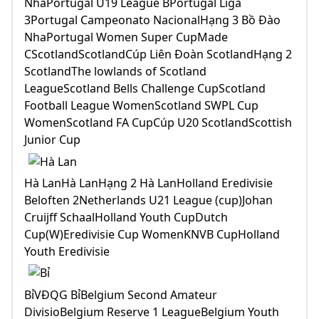
NhaPortugal U19 League BPortugal Liga
3Portugal Campeonato NacionalHạng 3 Bồ Đào
NhaPortugal Women Super CupMade
CScotlandScotlandCúp Liên Đoàn ScotlandHạng 2
ScotlandThe lowlands of Scotland
LeagueScotland Bells Challenge CupScotland
Football League WomenScotland SWPL Cup
WomenScotland FA CupCúp U20 ScotlandScottish
Junior Cup
Hà LanHà LanHạng 2 Hà LanHolland Eredivisie
Beloften 2Netherlands U21 League (cup)Johan
Cruijff SchaalHolland Youth CupDutch
Cup(W)Eredivisie Cup WomenKNVB CupHolland
Youth Eredivisie
BỉVĐQG BỉBelgium Second Amateur
DivisioBelgium Reserve 1 LeagueBelgium Youth