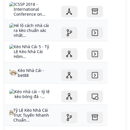
ICSSP 2018 -
International
Conference on...
Hé lộ cách nhà cái
ra kèo chuẩn xác
nhất...
Kèo Nhà Cái 5 - Tỷ
Lệ Kèo Nhà Cái
Hôm...
Kèo Nhà Cái -
bet88
Kèo nhà cái – tỷ lệ
kèo bóng đá -...
Tỷ Lệ Kèo Nhà Cái
Trực Tuyến Nhanh
Chuẩn...