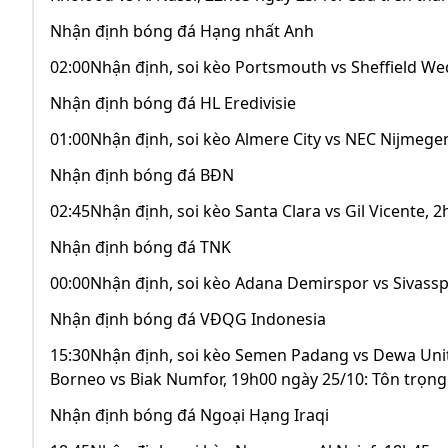
Nhận định bóng đá Hạng nhất Anh
02:00Nhận định, soi kèo Portsmouth vs Sheffield We
Nhận định bóng đá HL Eredivisie
01:00Nhận định, soi kèo Almere City vs NEC Nijmege
Nhận định bóng đá BĐN
02:45Nhận định, soi kèo Santa Clara vs Gil Vicente, 
Nhận định bóng đá TNK
00:00Nhận định, soi kèo Adana Demirspor vs Sivassp
Nhận định bóng đá VĐQG Indonesia
15:30Nhận định, soi kèo Semen Padang vs Dewa Unite
Borneo vs Biak Numfor, 19h00 ngày 25/10: Tôn trọng
Nhận định bóng đá Ngoại Hạng Iraqi