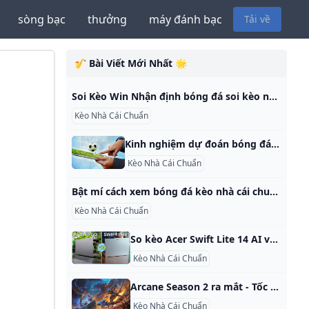
sòng bạc
thưởng
máy đánh bạc
Tải về
🎷 Bài Viết Mới Nhất 🌟
Soi Kèo Win Nhận định bóng đá soi kèo nhà cái chuẩn nhất
Kèo Nhà Cái Chuẩn
Kinh nghiệm dự đoán bóng đá kèo nhà cái chính xác nhất Nếu bạn là người chơi mới, chưa có nhiều kinh nghiệm dự đoán bóng đá kèo nhà cái thì nhất định đừng bỏ lỡ những thông tin hữu ích dưới đây. Kinh nghiệm dự đoán bóng đá kèo nhà cái chính xác nhất Đã đăng trên 09/13/202409/13/2024bởi Kèo SoiNếu bạn là người chơi mới, chưa có nhiều kinh nghiệm dự đoán bóng đá kèo nhà cái thì nhất định đừng bỏ lỡ những thông tin hữu ích dưới đây nhé.
Kèo Nhà Cái Chuẩn
Bật mí cách xem bóng đá kèo nhà cái chuẩn xác nhất - Sieukeo Việc trang bị nhiều kiến thức, kinh nghiệm và cách thức, phương pháp cá độ là rất cần thiết cũng như xem bóng đá kèo nhà cái để nhanh thắng lớn
Kèo Nhà Cái Chuẩn
So kèo Acer Swift Lite 14 AI vs Acer Swift Go 14 AI Acer Swift Lite 14 AI và Acer Swift Go 14 AI cùng sở hữu hiệu năng xứng tầm giá, đem tới cho người dùng những yếu tố thực dụng đáng giá khi sử dụng hàng ngày. Wolffe TrầnNgày đăng: 24/10/2024-Cập nhật: 24/10/2024 Acer Swift Lite 14 AI và Acer Swift Go 14 AI chính là 2 cái tên mà mình sẽ đặt lên bàn cân so sánh trong bài viết này.
Kèo Nhà Cái Chuẩn
Arcane Season 2 ra mắt - Tốc Chiến có gì hot? Cùng với sự ra mắt của Arcane Season 2, bản cập nhật 5.3C của Tốc Chiến cũng mang đến cho game thủ hàng loạt nội dung mới cực kỳ hấp dẫn. Husky Fly AwayNgày đăng: 23/10/2024-Cập nhật: 16/01/2025 Cùng với sự ra mắt của Arcane Season 2, bản cập nhật 5.3C của Tốc Chiến cũng mang đến cho game thủ hàng loạt nội dung mới cực kỳ hấp dẫn. Không chỉ được đi sâu hơn vào cốt truyện của thế giới Runeterra, mà người hâm mộ còn được tận hưởng nhiều nội dung thú vị khác, từ tướng cho đến các sự kiện mang đậm phong cách Arcane.
Kèo Nhà Cái Chuẩn