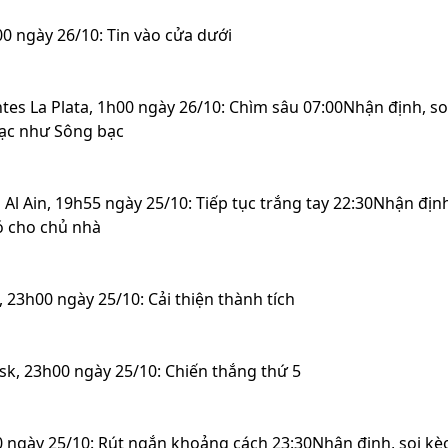
00 ngày 26/10: Tin vào cửa dưới
ntes La Plata, 1h00 ngày 26/10: Chìm sâu 07:00Nhận định, so
 Bạc như Sông bạc
 Al Ain, 19h55 ngày 25/10: Tiếp tục trắng tay 22:30Nhận định
ó cho chủ nhà
 23h00 ngày 25/10: Cải thiện thành tích
nsk, 23h00 ngày 25/10: Chiến thắng thứ 5
0 ngày 25/10: Rút ngắn khoảng cách 23:30Nhận định, soi kè