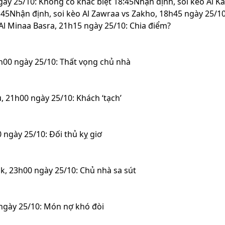
gày 25/10: Không có khác biệt 18:45Nhận định, soi kèo Al Ka
:45Nhận định, soi kèo Al Zawraa vs Zakho, 18h45 ngày 25/10
Al Minaa Basra, 21h15 ngày 25/10: Chia điểm?
1h00 ngày 25/10: Thất vọng chủ nhà
, 21h00 ngày 25/10: Khách ‘tạch’
 ngày 25/10: Đối thủ kỵ giơ
k, 23h00 ngày 25/10: Chủ nhà sa sút
0 ngày 25/10: Món nợ khó đòi