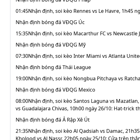
01:45Nhận định, soi kèo Rennes vs Le Havre, 1h45 ngà
Nhận định bóng đá VĐQG Úc
15:35Nhận định, soi kèo Macarthur FC vs Newcastle 
Nhận định bóng đá VĐQG Mỹ
07:30Nhận định, soi kèo Inter Miami vs Atlanta Unit
Nhận định bóng đá Thái League
19:00Nhận định, soi kèo Nongbua Pitchaya vs Ratchab
Nhận định bóng đá VĐQG Mexico
08:00Nhận định, soi kèo Santos Laguna vs Mazatlan,
vs Guadalajara Chivas, 10h00 ngày 26/10: Hat-trick 
Nhận định bóng đá Ả Rập Xê Út
21:35Nhận định, soi kèo Al Qadsiah vs Damac, 21h35 
Kholood vs Al Nassr, 22h05 ngày 25/10: Cửa trên thắ