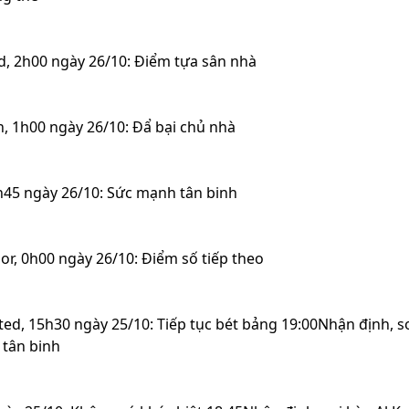
d, 2h00 ngày 26/10: Điểm tựa sân nhà
n, 1h00 ngày 26/10: Đẩ bại chủ nhà
2h45 ngày 26/10: Sức mạnh tân binh
or, 0h00 ngày 26/10: Điểm số tiếp theo
d, 15h30 ngày 25/10: Tiếp tục bét bảng 19:00Nhận định, s
 tân binh