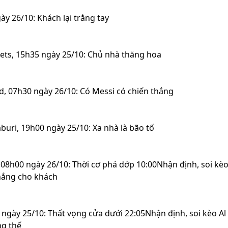
y 26/10: Khách lại trắng tay
Jets, 15h35 ngày 25/10: Chủ nhà thăng hoa
ed, 07h30 ngày 26/10: Có Messi có chiến thắng
uri, 19h00 ngày 25/10: Xa nhà là bão tố
 08h00 ngày 26/10: Thời cơ phá dớp 10:00Nhận định, soi kè
thắng cho khách
ngày 25/10: Thất vọng cửa dưới 22:05Nhận định, soi kèo Al
ng thế