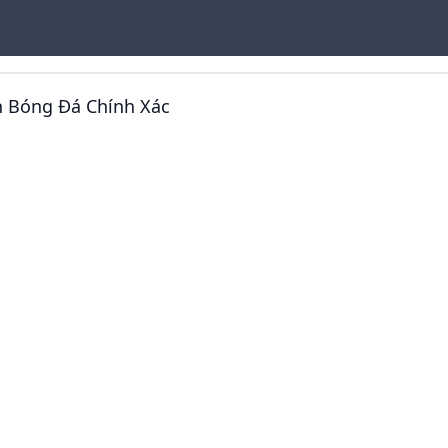
 Bóng Đá Chính Xác